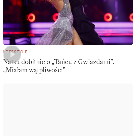
LIFESTYLE
Natsu dobitnie o „Tańcu z Gwiazdami”.
„Miałam wątpliwości”