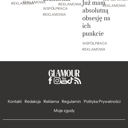
Już mam
REKLAMOWA
REKLAMOWA
REKLAMOWA
REKLAMOWA
WSPÓŁPRACA
absolutną
REKLAMOWA
obsesję na
ich
punkcie
WSPÓŁPRACA
REKLAMOWA
Kontakt
Redakcja
Reklama
Regulamin
Polityka Prywatności
Moje zgody