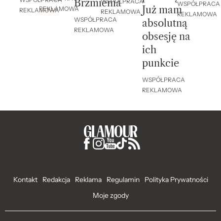
WSPÓŁPRACA
Brzmienia
WSPÓŁPRACA
WSPÓŁPRACA
Już mam
REKLAMOWA
REKLAMOWA
REKLAMOWA
REKLAMOWA
WSPÓŁPRACA
absolutną
REKLAMOWA
obsesję na
ich
punkcie
WSPÓŁPRACA
REKLAMOWA
Kontakt
Redakcja
Reklama
Regulamin
Polityka Prywatności
Moje zgody