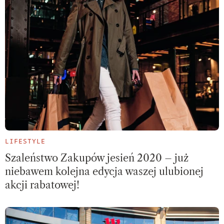
LIFESTYLE
Szaleństwo Zakupów jesień 2020 – już
niebawem kolejna edycja waszej ulubionej
akcji rabatowej!