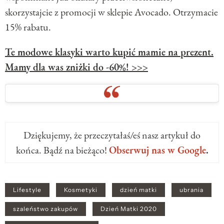
skorzystajcie z promocji w sklepie Avocado. Otrzymacie
15% rabatu.
Te modowe klasyki warto kupić mamie na prezent.
Mamy dla was zniżki do -60%! >>>
Dziękujemy, że przeczytałaś/eś nasz artykuł do
końca. Bądź na bieżąco!
Obserwuj nas w Google
.
Lifestyle
Kosmetyki
dzień matki
ubrania
szaleństwo zakupów
Dzień Matki 2020