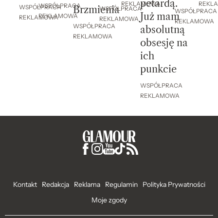
petardą.
REKL
REKLAMOWA
WSPÓŁPRACA
WSPÓŁPRACA
Brzmienia
WSPÓŁPRACA
WSPÓŁPRACA
Już mam
REKLAMOWA
REKLAMOWA
REKLAMOWA
REKLAMOWA
WSPÓŁPRACA
absolutną
REKLAMOWA
obsesję na
ich
punkcie
WSPÓŁPRACA
REKLAMOWA
Kontakt
Redakcja
Reklama
Regulamin
Polityka Prywatności
Moje zgody