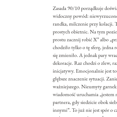
Zasada 90/10 porządkuje doświad
widoczny powód: niewyrzucone
randka, milczenie przy kolacji.
prostych obietnic. Na tym pozio
prostu zacznij robić X” albo „p
chodziło tylko o tę sferę, jedna
się zmieniło. A jednak pary wrac
dekoracje. Raz chodzi o zlew, r
inicjatywy. Emocjonalnie jest to
głębsze znaczenie sytuacji. Zan
ważniejszego. Nieumyty garnek p
wiadomość uruchamia „jestem ni
partnera, gdy siedzicie obok sie
innymi”. To już nie jest spór o 