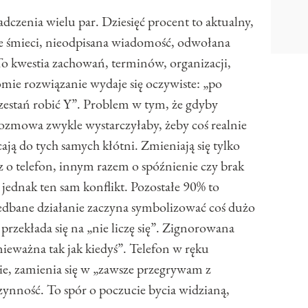
czenia wielu par. Dziesięć procent to aktualny,
 śmieci, nieodpisana wiadomość, odwołana
 To kwestia zachowań, terminów, organizacji,
mie rozwiązanie wydaje się oczywiste: „po
rzestań robić Y”. Problem w tym, że gdyby
 rozmowa zwykle wystarczyłaby, żeby coś realnie
ają do tych samych kłótni. Zmieniają się tylko
az o telefon, innym razem o spóźnienie czy brak
 jednak ten sam konflikt. Pozostałe 90% to
iedbane działanie zaczyna symbolizować coś dużo
rzekłada się na „nie liczę się”. Zignorowana
eważna tak jak kiedyś”. Telefon w ręku
bie, zamienia się w „zawsze przegrywam z
czynność. To spór o poczucie bycia widzianą,