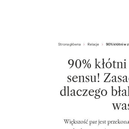
Strona główna
Relacje
​90% kłótni w 
​90% kłótn
sensu! Zasa
dlaczego bła
was
Większość par jest przekona