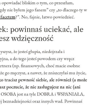
 opowiadać bliskim o tym, co przeszłam,
igdy nie byłem jego fanem” czy „to dlaczego ty w
 facetem
?”. No, fajnie, łatwo powiedzieć.
k: powinnaś uciekać, ale
jesz wdzięczność
łyszysz, że jesteś głupia, niedojrzała i
kcyjna, a do tego jesteś powodem czy wręcz
tnera (np. finansowych, choć macie osobne
 że go męczysz, a nawet, że zniszczyłaś mu życie,
ko tracisz pewność siebie, ale również (a może
z poczucie, że nie zasługujesz na nic (ani
 OSOBA jest na tyle DOBRA i WSPANIAŁA,
j beznadziejności oraz innych wad. Powinnaś