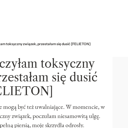
am toksyczny związek, przestałam się dusić [FELIETON]
czyłam toksyczny
zestałam się dusić
ELIETON]
le mogą być też uwalniające. W momencie, w
czny związek, poczułam niesamowitą ulgę.
ełną piersią, moje skrzydła odrosły.