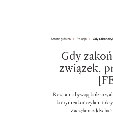
Strona główna
Relacje
Gdy zakończył
Gdy zakoń
związek, pr
[F
Rozstania bywają bolesne, a
którym zakończyłam toksy
Zaczęłam oddychać p