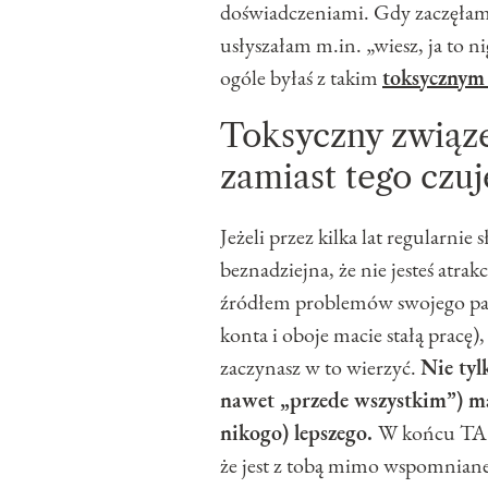
doświadczeniami. Gdy zaczęłam
usłyszałam m.in. „wiesz, ja to n
ogóle byłaś z takim
toksycznym
Toksyczny związe
zamiast tego czu
Jeżeli przez kilka lat regularnie s
beznadziejna, że nie jesteś atra
źródłem problemów swojego par
konta i oboje macie stałą pracę),
zaczynasz w to wierzyć.
Nie tyl
nawet „przede wszystkim”) mas
nikogo) lepszego.
W końcu TA
że jest z tobą mimo wspomniane