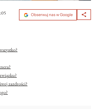
:05
Obserwuj nas w Google
wszystko?
tnera?
 związku?
iwej zazdrości?
łego?