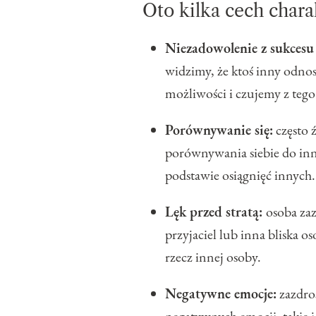
Oto kilka cech chara
Niezadowolenie z sukcesu
widzimy, że ktoś inny odnos
możliwości i czujemy z te
Porównywanie się:
często 
porównywania siebie do inny
podstawie osiągnięć innych.
Lęk przed stratą:
osoba zaz
przyjaciel lub inna bliska o
rzecz innej osoby.
Negatywne emocje:
zazdro