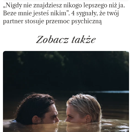
„Nigdy nie znajdziesz nikogo lepszego niż ja.
Beze mnie jesteś nikim”. 4 sygnały, że twój
partner stosuje przemoc psychiczną
Zobacz także