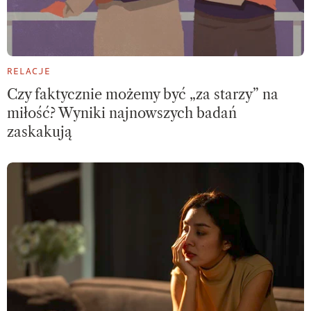
RELACJE
Czy faktycznie możemy być „za starzy” na
miłość? Wyniki najnowszych badań
zaskakują