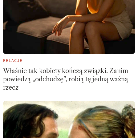
RELACJE
Właśnie tak kobiety kończą związki. Zanim
powiedzą „odchodzę”, robią tę jedną ważną
rzecz