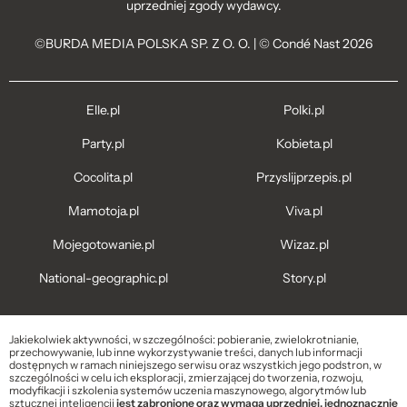
uprzedniej zgody wydawcy.
©BURDA MEDIA POLSKA SP. Z O. O. | © Condé Nast 2026
Elle.pl
Polki.pl
Party.pl
Kobieta.pl
Cocolita.pl
Przyslijprzepis.pl
Mamotoja.pl
Viva.pl
Mojegotowanie.pl
Wizaz.pl
National-geographic.pl
Story.pl
Jakiekolwiek aktywności, w szczególności: pobieranie, zwielokrotnianie,
przechowywanie, lub inne wykorzystywanie treści, danych lub informacji
dostępnych w ramach niniejszego serwisu oraz wszystkich jego podstron, w
szczególności w celu ich eksploracji, zmierzającej do tworzenia, rozwoju,
modyfikacji i szkolenia systemów uczenia maszynowego, algorytmów lub
sztucznej inteligencji
jest zabronione oraz wymaga uprzedniej, jednoznacznie