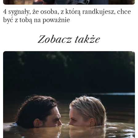
4 sygnały, że osoba, z którą randkujesz, chce
być z tobą na poważnie
Zobacz także