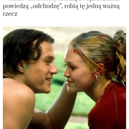
powiedzą „odchodzę”, robią tę jedną ważną
rzecz