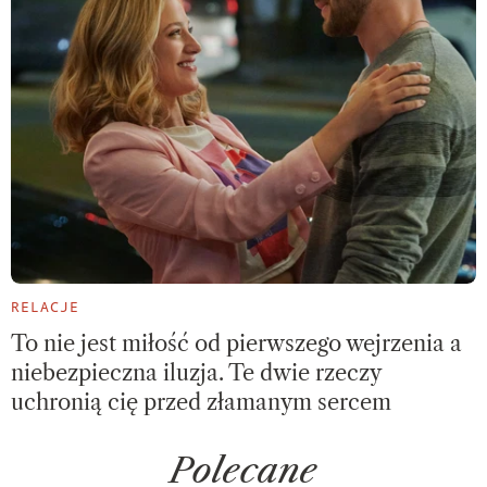
RELACJE
To nie jest miłość od pierwszego wejrzenia a
niebezpieczna iluzja. Te dwie rzeczy
uchronią cię przed złamanym sercem
Polecane