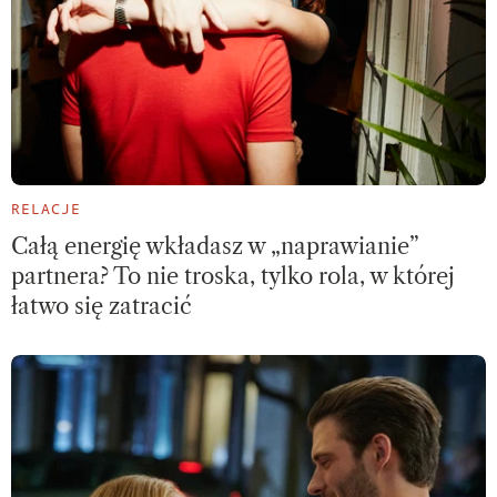
RELACJE
Całą energię wkładasz w „naprawianie”
partnera? To nie troska, tylko rola, w której
łatwo się zatracić