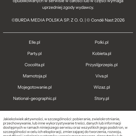
opublikowanych w serwisie w całości lub w części wymaga
uprzedniej zgody wydawcy.
©BURDA MEDIA POLSKA SP. Z O. O. | © Condé Nast 2026
Elle.pl
Polki.pl
Party.pl
Kobieta.pl
Cocolita.pl
Przyslijprzepis.pl
Mamotoja.pl
Viva.pl
Mojegotowanie.pl
Wizaz.pl
National-geographic.pl
Story.pl
Jakiekolwiek aktywności, w szczególności: pobieranie, zwielokrotnianie,
przechowywanie, lub inne wykorzystywanie treści, danych lub informacji
dostępnych w ramach niniejszego serwisu oraz wszystkich jego podstron, w
szczególności w celu ich eksploracji, zmierzającej do tworzenia, rozwoju,