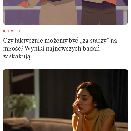
RELACJE
Czy faktycznie możemy być „za starzy” na
miłość? Wyniki najnowszych badań
zaskakują