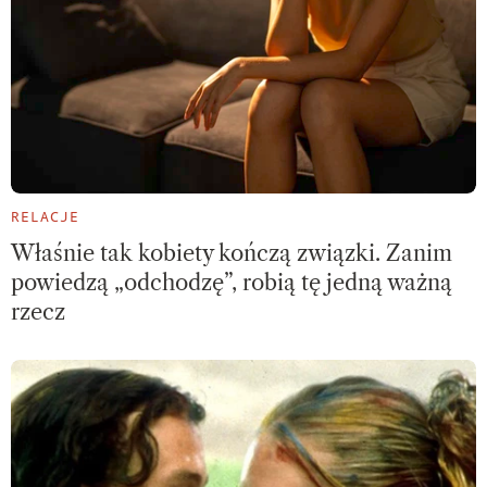
RELACJE
Właśnie tak kobiety kończą związki. Zanim
powiedzą „odchodzę”, robią tę jedną ważną
rzecz