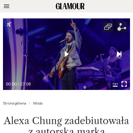
00:00 / 27:08
Strona główna
Moda
Alexa Chung zadebiutowała
z autorską marką