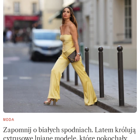
MODA
Zapomnij o białych spodniach. Latem królują
cytrusowe lniane modele, które pokochały