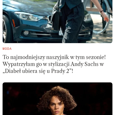
MODA
To najmodniejszy naszyjnik w tym sezonie!
Wypatrzyłam go w stylizacji Andy Sachs w
„Diabeł ubiera się u Prady 2”!