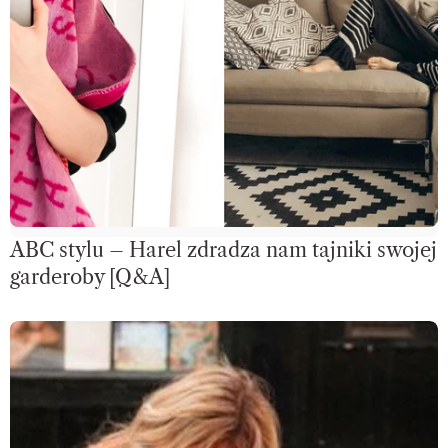
ABC stylu – Harel zdradza nam tajniki swojej
garderoby [Q&A]