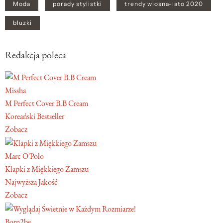
Moda
porady stylistki
trendy wiosna-lato 2020
bluzki
Redakcja poleca
Missha
M Perfect Cover B.B Cream
Koreański Bestseller
Zobacz
Marc O'Polo
Klapki z Miękkiego Zamszu
Najwyższa Jakość
Zobacz
Born2be