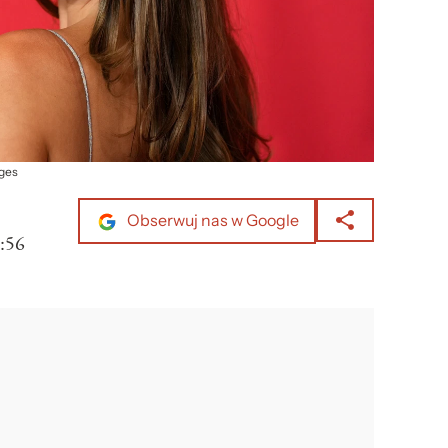
ages
Obserwuj nas w Google
:56