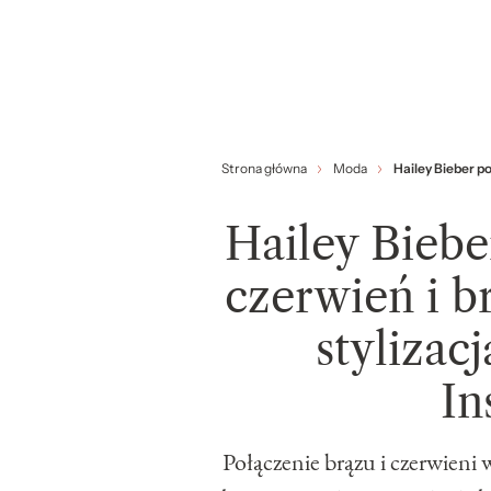
Strona główna
Moda
Hailey Bieber po
Hailey Biebe
czerwień i br
stylizac
In
Połączenie brązu i czerwieni