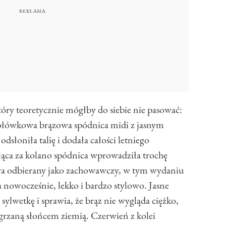
tóry teoretycznie mógłby do siebie nie pasować:
 ołówkowa brązowa spódnica midi z jasnym
łoniła talię i dodała całości letniego
jąca za kolano spódnica wprowadziła trochę
bywa odbierany jako zachowawczy, w tym wydaniu
 nowocześnie, lekko i bardzo stylowo. Jasne
sylwetkę i sprawia, że brąz nie wygląda ciężko,
ozgrzaną słońcem ziemią. Czerwień z kolei