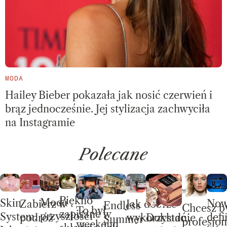
MODA
Hailey Bieber pokazała jak nosić czerwień i
brąz jednocześnie. Jej stylizacja zachwyciła
na Instagramie
Polecane
Piękno
Moda
Skin
No
Jak dobrze
Zabierz w
Endless
Chcesz b
To był
zapisane w
przyszłości
System.
defi
wykorzystać
Dokładnie
podróż
Summer –
profesjon
weekend