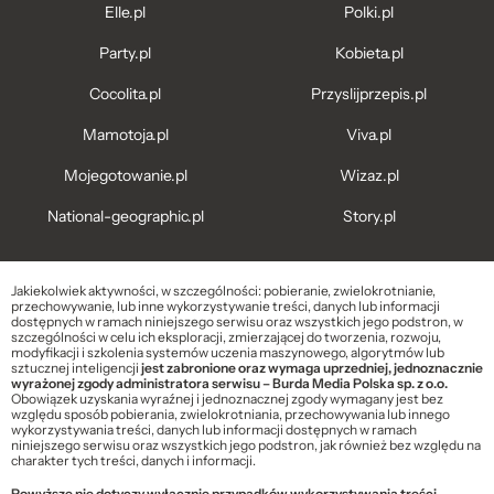
Elle.pl
Polki.pl
Party.pl
Kobieta.pl
Cocolita.pl
Przyslijprzepis.pl
Mamotoja.pl
Viva.pl
Mojegotowanie.pl
Wizaz.pl
National-geographic.pl
Story.pl
Jakiekolwiek aktywności, w szczególności: pobieranie, zwielokrotnianie,
przechowywanie, lub inne wykorzystywanie treści, danych lub informacji
dostępnych w ramach niniejszego serwisu oraz wszystkich jego podstron, w
szczególności w celu ich eksploracji, zmierzającej do tworzenia, rozwoju,
modyfikacji i szkolenia systemów uczenia maszynowego, algorytmów lub
sztucznej inteligencji
jest zabronione oraz wymaga uprzedniej, jednoznacznie
wyrażonej zgody administratora serwisu – Burda Media Polska sp. z o.o.
Obowiązek uzyskania wyraźnej i jednoznacznej zgody wymagany jest bez
względu sposób pobierania, zwielokrotniania, przechowywania lub innego
wykorzystywania treści, danych lub informacji dostępnych w ramach
niniejszego serwisu oraz wszystkich jego podstron, jak również bez względu na
charakter tych treści, danych i informacji.