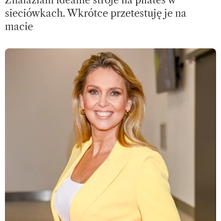
Znalazłam idealne stroje na pilates w
sieciówkach. Wkrótce przetestuję je na
macie