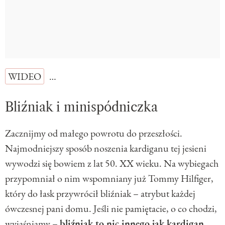
WIDEO
…
Bliźniak i minispódniczka
Zacznijmy od małego powrotu do przeszłości.
Najmodniejszy sposób noszenia kardiganu tej jesieni
wywodzi się bowiem z lat 50. XX wieku. Na wybiegach
przypomniał o nim wspomniany już Tommy Hilfiger,
który do łask przywrócił bliźniak – atrybut każdej
ówczesnej pani domu. Jeśli nie pamiętacie, o co chodzi,
wyjaśniamy –
bliźniak to nic innego jak kardigan