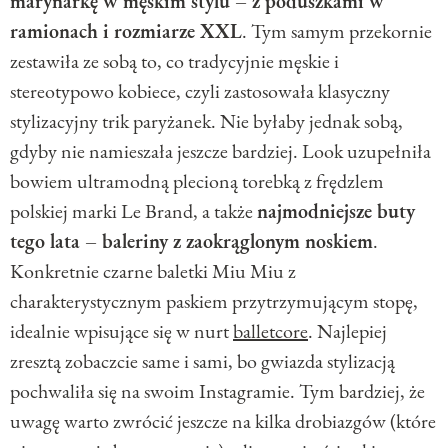
marynarkę w męskim stylu – z poduszkami w
ramionach i rozmiarze XXL
. Tym samym przekornie
zestawiła ze sobą to, co tradycyjnie męskie i
stereotypowo kobiece, czyli zastosowała klasyczny
stylizacyjny trik paryżanek. Nie byłaby jednak sobą,
gdyby nie namieszała jeszcze bardziej. Look uzupełniła
bowiem ultramodną plecioną torebką z frędzlem
polskiej marki Le Brand, a także
najmodniejsze buty
tego lata – baleriny z zaokrąglonym noskiem
.
Konkretnie czarne baletki Miu Miu z
charakterystycznym paskiem przytrzymującym stopę,
idealnie wpisujące się w nurt
balletcore
. Najlepiej
zresztą zobaczcie same i sami, bo gwiazda stylizacją
pochwaliła się na swoim Instagramie. Tym bardziej, że
uwagę warto zwrócić jeszcze na kilka drobiazgów (które