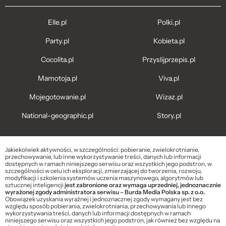
Elle.pl
Polki.pl
Party.pl
Kobieta.pl
Cocolita.pl
Przyslijprzepis.pl
Mamotoja.pl
Viva.pl
Mojegotowanie.pl
Wizaz.pl
National-geographic.pl
Story.pl
Jakiekolwiek aktywności, w szczególności: pobieranie, zwielokrotnianie,
przechowywanie, lub inne wykorzystywanie treści, danych lub informacji
dostępnych w ramach niniejszego serwisu oraz wszystkich jego podstron, w
szczególności w celu ich eksploracji, zmierzającej do tworzenia, rozwoju,
modyfikacji i szkolenia systemów uczenia maszynowego, algorytmów lub
sztucznej inteligencji
jest zabronione oraz wymaga uprzedniej, jednoznacznie
wyrażonej zgody administratora serwisu – Burda Media Polska sp. z o.o.
Obowiązek uzyskania wyraźnej i jednoznacznej zgody wymagany jest bez
względu sposób pobierania, zwielokrotniania, przechowywania lub innego
wykorzystywania treści, danych lub informacji dostępnych w ramach
niniejszego serwisu oraz wszystkich jego podstron, jak również bez względu na