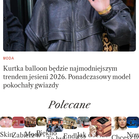
MODA
Kurtka balloon będzie najmodniejszym
trendem jesieni 2026. Ponadczasowy model
pokochały gwiazdy
Polecane
Piękno
Moda
Skin
No
Jak dobrze
Zabierz w
Endless
Chcesz b