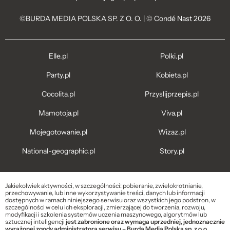
©BURDA MEDIA POLSKA SP. Z O. O. | © Condé Nast 2026
Elle.pl
Polki.pl
Party.pl
Kobieta.pl
Cocolita.pl
Przyslijprzepis.pl
Mamotoja.pl
Viva.pl
Mojegotowanie.pl
Wizaz.pl
National-geographic.pl
Story.pl
Jakiekolwiek aktywności, w szczególności: pobieranie, zwielokrotnianie,
przechowywanie, lub inne wykorzystywanie treści, danych lub informacji
dostępnych w ramach niniejszego serwisu oraz wszystkich jego podstron, w
szczególności w celu ich eksploracji, zmierzającej do tworzenia, rozwoju,
modyfikacji i szkolenia systemów uczenia maszynowego, algorytmów lub
sztucznej inteligencji
jest zabronione oraz wymaga uprzedniej, jednoznacznie
wyrażonej zgody administratora serwisu – Burda Media Polska sp. z o.o.