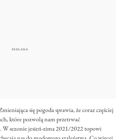
mieniająca się pogoda sprawia, że coraz częściej
ach, które pozwolą nam przetrwać
u. W sezonie jesień-zima 2021/2022 topowi
achęcają nas do modowego szaleństwa. Co więcej,