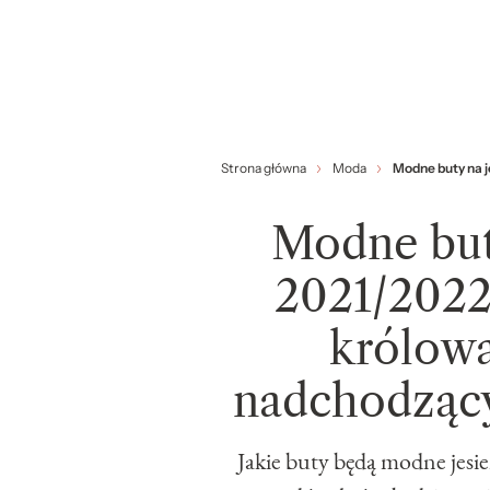
Strona główna
Moda
Modne buty na j
Modne buty
2021/2022
królowa
nadchodzący
Jakie buty będą modne jesi