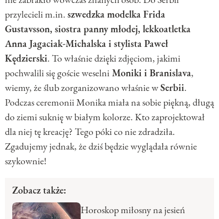
przylecieli m.in.
szwedzka modelka Frida
Gustavsson, siostra panny młodej, lekkoatletka
Anna Jagaciak-Michalska i stylista Paweł
Kędzierski
. To właśnie dzięki zdjęciom, jakimi
pochwalili się goście weselni
Moniki i Branislava
,
wiemy, że ślub zorganizowano właśnie w
Serbii
.
Podczas ceremonii Monika miała na sobie piękną, długą
do ziemi suknię w białym kolorze. Kto zaprojektował
dla niej tę kreację? Tego póki co nie zdradziła.
Zgadujemy jednak, że dziś będzie wyglądała równie
szykownie!
Zobacz także:
Horoskop miłosny na jesień