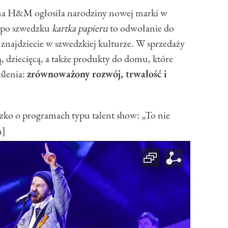
ma H&M ogłosiła narodziny nowej marki w
i po szwedzku
kartka papieru
to odwołanie do
znajdziecie w szwedzkiej kulturze. W sprzedaży
 dziecięcą, a także produkty do domu, które
ślenia:
zrównoważony rozwój, trwałość i
 o programach typu talent show: „To nie
n]