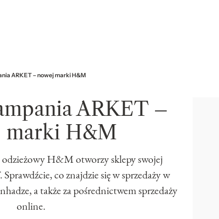
ania ARKET – nowej marki H&M
kampania ARKET –
j marki H&M
nt odzieżowy H&M otworzy sklepy swojej
prawdźcie, co znajdzie się w sprzedaży w
nhadze, a także za pośrednictwem sprzedaży
online.