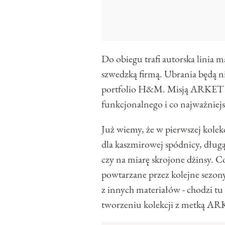
Do obiegu trafi autorska linia m
szwedzką firmą. Ubrania będą ni
portfolio H&M. Misją ARKET j
funkcjonalnego i co najważniejsz
Już wiemy, że w pierwszej kole
dla kaszmirowej spódnicy, dług
czy na miarę skrojone dżinsy. C
powtarzane przez kolejne sezon
z innych materiałów - chodzi tu
tworzeniu kolekcji z metką A