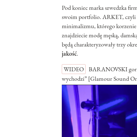
Pod koniec marka szwedzka fir
swoim portfolio. ARKET, czyl
minimalizmu, którego korzenie 
znajdziecie modę męską, damską,
będą charakteryzowały trzy okre
jakość
.
WIDEO
BARANOVSKI gorzko
wychodzi” [Glamour Sound O