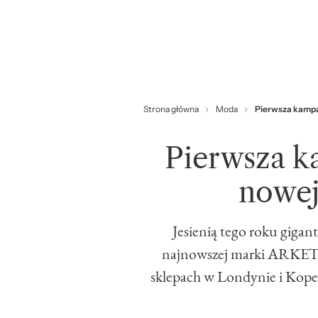
Strona główna
Moda
Pierwsza kamp
Pierwsza 
nowe
Jesienią tego roku giga
najnowszej marki ARKET. S
sklepach w Londynie i Kope