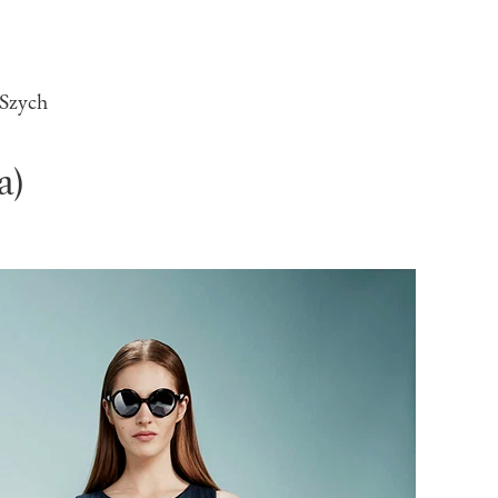
 Szych
a)