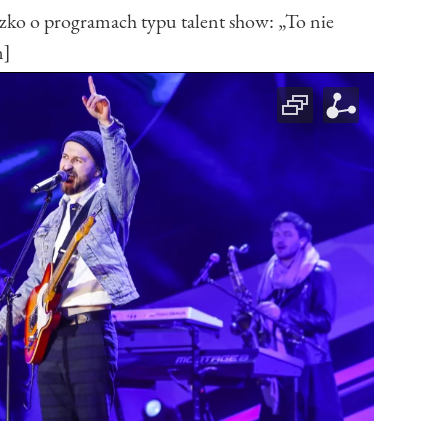
 o programach typu talent show: „To nie
n]