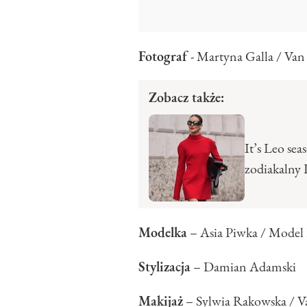
Fotograf
- Martyna Galla / Va
Zobacz także:
It’s Leo se
zodiakalny 
Modelka
– Asia Piwka / Model 
Stylizacja
– Damian Adamski
Makijaż
– Sylwia Rakowska / V