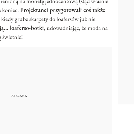
mienioną na monetę jednocentową (stąd właśnie
e koniec.
Projektanci przygotowali coś także
 kiedy grube skarpety do loafersów już nie
ją… loaferso-botki
, udowadniając, że moda na
 świetnie!