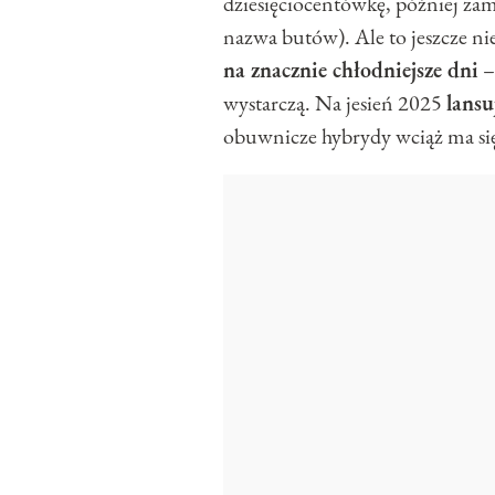
dziesięciocentówkę, później za
nazwa butów). Ale to jeszcze ni
na znacznie chłodniejsze dni
–
wystarczą. Na jesień 2025
lansu
obuwnicze hybrydy wciąż ma się