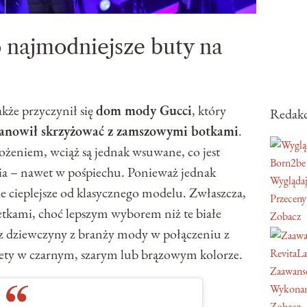
o najmodniejsze buty na
kże przyczynił się
dom mody Gucci
, który
Redakc
stanowił skrzyżować z zamszowymi botkami
.
ożeniem, wciąż są jednak wsuwane, co jest
Born2be
a – nawet w pośpiechu. Ponieważ jednak
Wyglądaj
ie cieplejsze od klasycznego modelu. Zwłaszcza,
Przeceny
petkami, choć lepszym wyborem niż te białe
Zobacz
z dziewczyny z branży mody w połączeniu z
pety w czarnym, szarym lub brązowym kolorze.
RevitaL
Zaawans
Wykonan
Zobacz