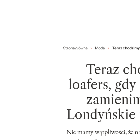
Strona główna
Moda
Teraz chodzimy w
Teraz ch
loafers, gdy
zamienimy
Londyńskie i
Nie mamy wątpliwości, że na