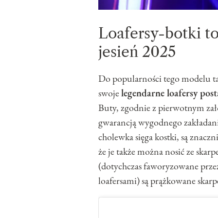
Loafersy-botki t
jesień 2025
Do popularności tego modelu ta
swoje
legendarne loafersy po
Buty, zgodnie z pierwotnym zał
gwarancją wygodnego zakładani
cholewka sięga kostki, są znaczn
że je także można nosić ze skar
(dotychczas faworyzowane prze
loafersami) są prążkowane skar