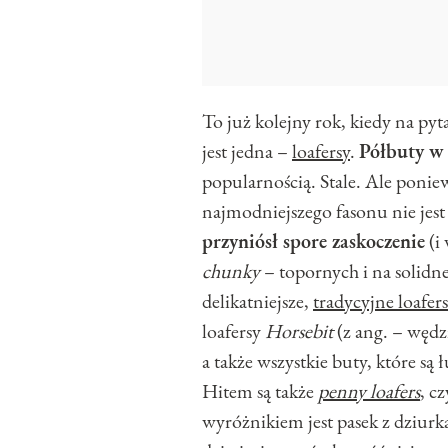
To już kolejny rok, kiedy na py
jest jedna –
loafersy
.
Półbuty w
popularnością. Stale. Ale pon
najmodniejszego fasonu nie jest 
przyniósł spore zaskoczenie
(i
chunky
– topornych i na solidne
delikatniejsze,
tradycyjne loafer
loafersy
Horsebit
(z ang. – węd
a także wszystkie buty, które s
Hitem są także
penny loafers
, c
wyróżnikiem jest pasek z dziurk