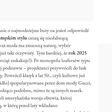
tanie o najmodniejsze buty na jesień odpowiedź
 męskim stylu
cieszą się niesłabnącą
ieważ moda ma zmienną naturę, wybór
już taki oczywisty. Tym bardziej, że
rok 2025
 wciąż zaskakuje!). Po monopolu loafersów typu
j podeszwie – projektanci przywrócili do łask
sy
. Powrócił klasyk z lat 50., czyli kultowe już
zidło) spopularyzowane przez dom mody Gucci,
ą łudząco podobne, mimo że są innych marek.
zyli amerykańska wersja obuwia, której
ą, w którą przed laty wkładano