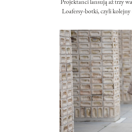
Projektanci lansują aż trzy w
Loafersy-botki, czyli kolejn