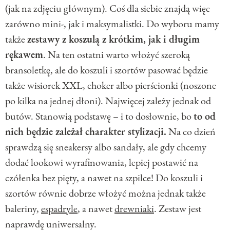
(jak na zdjęciu głównym). Coś dla siebie znajdą więc
zarówno mini-, jak i maksymalistki. Do wyboru mamy
także
zestawy z koszulą z krótkim, jak i długim
rękawem
. Na ten ostatni warto włożyć szeroką
bransoletkę, ale do koszuli i szortów pasować będzie
także wisiorek XXL, choker albo pierścionki (noszone
po kilka na jednej dłoni). Najwięcej zależy jednak od
butów. Stanowią podstawę – i to dosłownie, bo
to od
nich będzie zależał charakter stylizacji.
Na co dzień
sprawdzą się sneakersy albo sandały, ale gdy chcemy
dodać lookowi wyrafinowania, lepiej postawić na
czółenka bez pięty, a nawet na szpilce! Do koszuli i
szortów równie dobrze włożyć można jednak także
baleriny,
espadryle
, a nawet
drewniaki
. Zestaw jest
naprawdę uniwersalny.