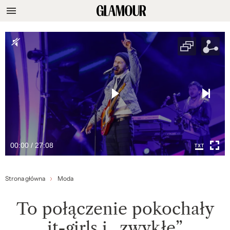
00:00 / 27:08
Strona główna
Moda
To połączenie pokochały
it-girls i „zwykłe”