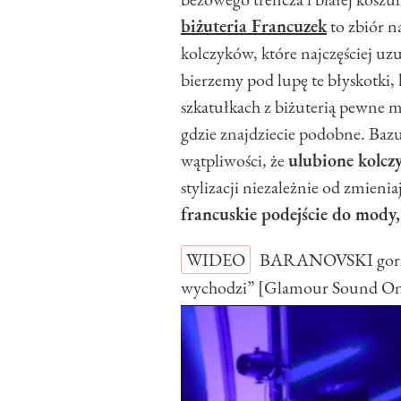
biżuteria Francuzek
to zbiór n
kolczyków, które najczęściej uz
bierzemy pod lupę te błyskotki,
szkatułkach z biżuterią pewne 
gdzie znajdziecie podobne. Baz
wątpliwości, że
ulubione kolcz
stylizacji niezależnie od zmieni
francuskie podejście do mody
WIDEO
BARANOVSKI gorzko
wychodzi” [Glamour Sound O