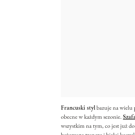
Francuski styl
bazuje na wielu 
obecne w każdym sezonie.
Szaf
wszystkim na tym, co jest już d
beżowego trencza i białej koszu