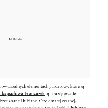
powtarzalnych elementach garderoby, które są
a kapsułowa Francuzek
opiera się przede
obrze znane i lubiane. Obok małej czarnej,
li ważne miejsce zajmują też dodatki.
Ulubiona