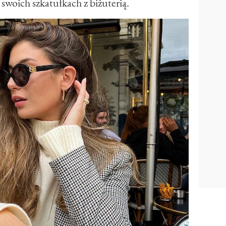
woich szkatułkach z biżuterią.