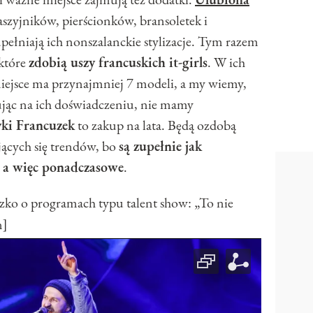
aszyjników, pierścionków, bransoletek i
upełniają ich nonszalanckie stylizacje. Tym razem
 które
zdobią uszy francuskich it-girls
. W ich
miejsce ma przynajmniej 7 modeli, a my wiemy,
ując na ich doświadczeniu, nie mamy
yki Francuzek
to zakup na lata. Będą ozdobą
ających się trendów, bo
są zupełnie jak
, a więc ponadczasowe
.
 o programach typu talent show: „To nie
n]