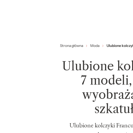
Strona główna
Moda
Ulubione kolczy
Ulubione ko
7 modeli,
wyobraża
szkatuł
Ulubione kolczyki Francu