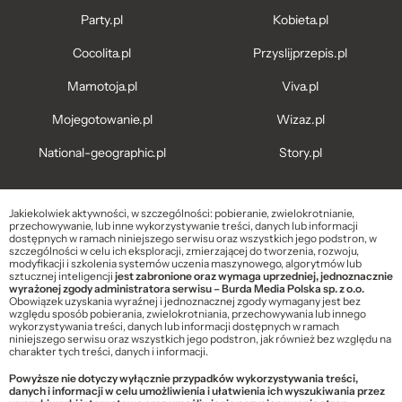
Party.pl
Kobieta.pl
Cocolita.pl
Przyslijprzepis.pl
Mamotoja.pl
Viva.pl
Mojegotowanie.pl
Wizaz.pl
National-geographic.pl
Story.pl
Jakiekolwiek aktywności, w szczególności: pobieranie, zwielokrotnianie,
przechowywanie, lub inne wykorzystywanie treści, danych lub informacji
dostępnych w ramach niniejszego serwisu oraz wszystkich jego podstron, w
szczególności w celu ich eksploracji, zmierzającej do tworzenia, rozwoju,
modyfikacji i szkolenia systemów uczenia maszynowego, algorytmów lub
sztucznej inteligencji
jest zabronione oraz wymaga uprzedniej, jednoznacznie
wyrażonej zgody administratora serwisu – Burda Media Polska sp. z o.o.
Obowiązek uzyskania wyraźnej i jednoznacznej zgody wymagany jest bez
względu sposób pobierania, zwielokrotniania, przechowywania lub innego
wykorzystywania treści, danych lub informacji dostępnych w ramach
niniejszego serwisu oraz wszystkich jego podstron, jak również bez względu na
charakter tych treści, danych i informacji.
Powyższe nie dotyczy wyłącznie przypadków wykorzystywania treści,
danych i informacji w celu umożliwienia i ułatwienia ich wyszukiwania przez