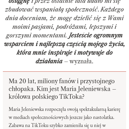
osiągnę
i przez ostatnie lata udało mi się
zbudować wspaniałą społeczność
.
Każdego
dnia doceniam, że mogę dzielić się z Wami
moimi pasjami, podróżami, lepszymi i
gorszymi momentami.
Jesteście ogromnym
wsparciem i najlepszą częścią mojego życia,
która mnie inspiruje i motywuje do
działania
– wyznała.
Ma 20 lat, miliony fanów i przystojnego
chłopaka. Kim jest Maria Jeleniewska –
królowa polskiego TikToka?
Maria Jeleniewska rozpoczęła swoją spektakularną karierę
w mediach społecznościowych jeszcze jako nastolatka.
Zabawa na TikToku szybko zamieniła się u niej w