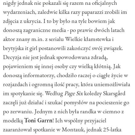
nigdy jednak nie pokazali się razem na oficjalnych
wydarzeniach, zaledwie kilka razy paparazzi zrobili im
zdjęcia z ukrycia. I to by było na tyle bowiem jak
donoszą zagraniczne media - po prawie dwóch latach
aktor znany m.in. z serialu Wielkie kłamstewka i
brytyjska it girl postanowili zakończyć swój związek.
Decyzja nie jest jednak spowodowana zdradą,
pojawieniem się innej osoby czy wielką kłótnią. Jak
donoszą informatorzy, chodziło raczej o ciągłe życie w
rozjazdach i ogromną ilość pracy, która uniemożliwiała
im spotykanie się. Według
Page Six
koledzy Skarsgård
zaczęli już działać i szukać pomysłów na pocieszenie go
po zerwaniu. Jednym z nich była randka w ciemno z
modelką
Toni Garrn
! Ich wspólny przyjaciel
zaaranżował spotkanie w Montauk, jednak 25-latka