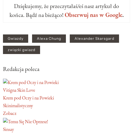
Dziękujemy, że przeczytałaś/eś nasz artykuł do
końca. Bądź na bieżąco!
Obserwuj nas w Google
.
Gwiazdy
Alexa Chung
Alexander Skarsgard
związki gwiazd
Redakcja poleca
Vitigna Skin Love
Krem pod Oczy i na Powieki
Skinimalistyczny
Zobacz
Sinsay