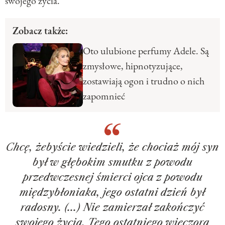
swojego życia.
Zobacz także:
Oto ulubione perfumy Adele. Są
zmysłowe, hipnotyzujące,
zostawiają ogon i trudno o nich
zapomnieć
Chcę, żebyście wiedzieli, że chociaż mój syn
był w głębokim smutku z powodu
przedwczesnej śmierci ojca z powodu
międzybłoniaka, jego ostatni dzień był
radosny. (...) Nie zamierzał zakończyć
swojego życia. Tego ostatniego wieczora