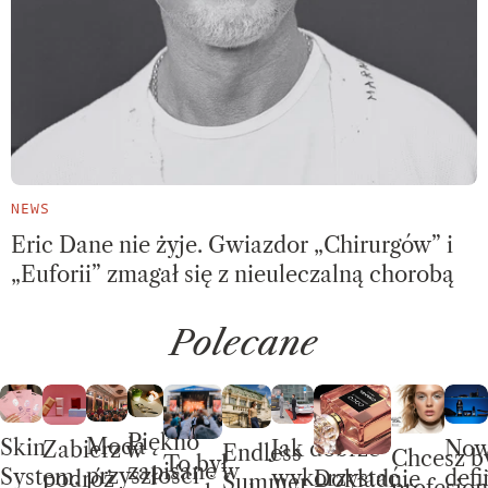
NEWS
Eric Dane nie żyje. Gwiazdor „Chirurgów” i
„Euforii” zmagał się z nieuleczalną chorobą
Polecane
Piękno
Moda
Skin
No
Jak dobrze
Zabierz w
Endless
Chcesz b
To był
zapisane w
przyszłości
System.
defi
wykorzystać
Dokładnie
podróż
Summer –