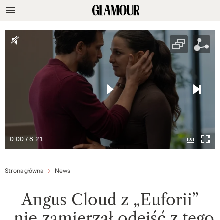
0:00 / 8:21
Strona główna
News
Angus Cloud z „Euforii”
„nie zamierzał odejść z tego