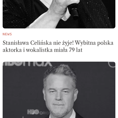
NEWS
Stanisława Celińska nie żyje! Wybitna polska
aktorka i wokalistka miała 79 lat