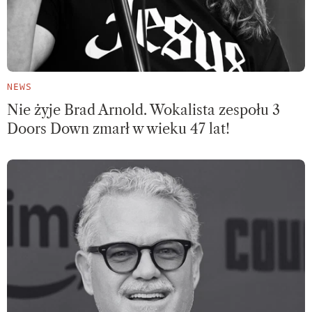
NEWS
Nie żyje Brad Arnold. Wokalista zespołu 3
Doors Down zmarł w wieku 47 lat!