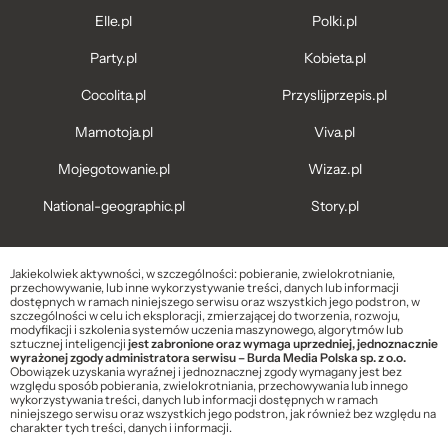
Elle.pl
Polki.pl
Party.pl
Kobieta.pl
Cocolita.pl
Przyslijprzepis.pl
Mamotoja.pl
Viva.pl
Mojegotowanie.pl
Wizaz.pl
National-geographic.pl
Story.pl
Jakiekolwiek aktywności, w szczególności: pobieranie, zwielokrotnianie,
przechowywanie, lub inne wykorzystywanie treści, danych lub informacji
dostępnych w ramach niniejszego serwisu oraz wszystkich jego podstron, w
szczególności w celu ich eksploracji, zmierzającej do tworzenia, rozwoju,
modyfikacji i szkolenia systemów uczenia maszynowego, algorytmów lub
sztucznej inteligencji
jest zabronione oraz wymaga uprzedniej, jednoznacznie
wyrażonej zgody administratora serwisu – Burda Media Polska sp. z o.o.
Obowiązek uzyskania wyraźnej i jednoznacznej zgody wymagany jest bez
względu sposób pobierania, zwielokrotniania, przechowywania lub innego
wykorzystywania treści, danych lub informacji dostępnych w ramach
niniejszego serwisu oraz wszystkich jego podstron, jak również bez względu na
charakter tych treści, danych i informacji.