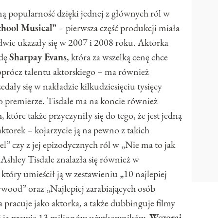
 popularność dzięki jednej z głównych ról w
hool Musical”
– pierwsza część produkcji miała
dwie ukazały się w 2007 i 2008 roku. Aktorka
zdę
Sharpay Evans
, która za wszelką cenę chce
oprócz talentu aktorskiego – ma również
edały się w nakładzie kilkudziesięciu tysięcy
o premierze. Tisdale ma na koncie również
 które także przyczyniły się do tego, że jest jedną
ktorek – kojarzycie ją na pewno z takich
el” czy z jej epizodycznych ról w „Nie ma to jak
Ashley Tisdale znalazła się również w
tóry umieścił ją w zestawieniu „10 najlepiej
ywood” oraz „Najlepiej zarabiających osób
a pracuje jako aktorka, a także dubbinguje filmy
dzi ją prawie 13 milionów użytkowników.
Wczoraj