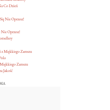
Na Co Dzień
 Nie Oprzesz!
stsellery
Polo
 Miękkiego Zamszu
a Jakość
AMA