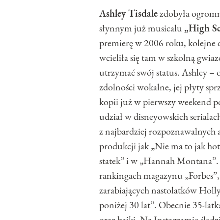
Ashley Tisdale
zdobyła ogromną
słynnym już musicalu
„High Sc
premierę w 2006 roku, kolejne 
wcieliła się tam w szkolną gwia
utrzymać swój status. Ashley – 
zdolności wokalne, jej płyty sprz
kopii już w pierwszy weekend p
udział w disneyowskich serialach,
z najbardziej rozpoznawalnych a
produkcji jak „Nie ma to jak hot
statek” i w „Hannah Montana”. 
rankingach magazynu „Forbes”, k
zarabiających nastolatków Holl
poniżej 30 lat”. Obecnie 35-latk
oraz bajki. Na Instagramie śle