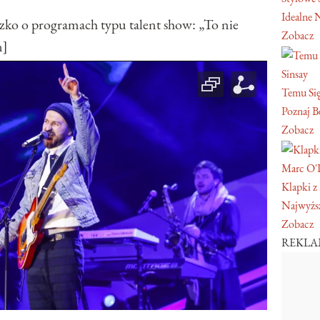
Idealne 
 o programach typu talent show: „To nie
Zobacz
n]
Sinsay
Temu Się
Poznaj Be
Zobacz
Marc O'
Klapki z
Najwyższ
Zobacz
REKL