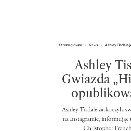
Strona główna
News
Ashley Tisdale 
Ashley Tis
Gwiazda „Hi
opublikowa
Ashley Tisdale zaskoczyła sw
na Instagramie, informując t
Christopher French 