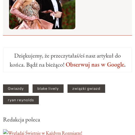
Dziękujemy, że przeczytałaś/eś nasz artykuł do
końca. Bądź na bieżąco!
Obserwuj nas w Google
.
Gwiazdy
blake lively
związki gwiazd
ryan reynolds
Redakcja poleca