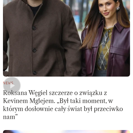
NEWS
Roksana Węgiel szczerze o związku z
Kevinem Mglejem. „Był taki moment, w
którym dosłownie cały świat był przeciwko
nam”