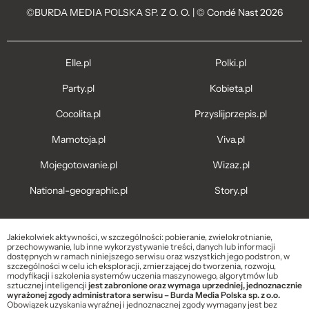
©BURDA MEDIA POLSKA SP. Z O. O. | © Condé Nast 2026
Elle.pl
Polki.pl
Party.pl
Kobieta.pl
Cocolita.pl
Przyslijprzepis.pl
Mamotoja.pl
Viva.pl
Mojegotowanie.pl
Wizaz.pl
National-geographic.pl
Story.pl
Jakiekolwiek aktywności, w szczególności: pobieranie, zwielokrotnianie,
przechowywanie, lub inne wykorzystywanie treści, danych lub informacji
dostępnych w ramach niniejszego serwisu oraz wszystkich jego podstron, w
szczególności w celu ich eksploracji, zmierzającej do tworzenia, rozwoju,
modyfikacji i szkolenia systemów uczenia maszynowego, algorytmów lub
sztucznej inteligencji
jest zabronione oraz wymaga uprzedniej, jednoznacznie
wyrażonej zgody administratora serwisu – Burda Media Polska sp. z o.o.
Obowiązek uzyskania wyraźnej i jednoznacznej zgody wymagany jest bez