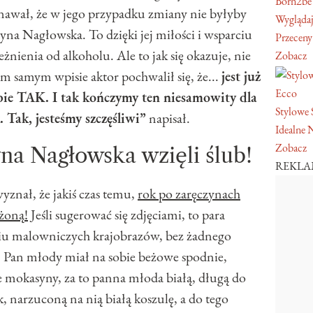
Born2be
znawał, że w jego przypadku zmiany nie byłyby
Wyglądaj
yna Nagłowska. To dzięki jej miłości i wsparciu
Przeceny
eżnienia od alkoholu. Ale to jak się okazuje, nie
Zobacz
 samym wpisie aktor pochwalił się, że...
jest już
Ecco
bie TAK. I tak kończymy ten niesamowity dla
Stylowe 
. Tak, jesteśmy szczęśliwi”
napisał.
Idealne 
Zobacz
yna Nagłowska wzięli ślub!
REKL
znał, że jakiś czas temu,
rok po zaręczynach
 żoną!
Jeśli sugerować się zdjęciami, to para
eniu malowniczych krajobrazów, bez żadnego
ie. Pan młody miał na sobie beżowe spodnie,
e mokasyny, za to panna młoda białą, długą do
, narzuconą na nią białą koszulę, a do tego