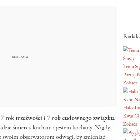
Redakc
Sinsay
Temu Się
Poznaj Be
Zobacz
Kanu Na
Halo Ton
Kwas Gl
a 7 rok trzeźwości i 7 rok cudownego związku
.
Zobacz
adzie śmierci, kocham i jestem kochany. Nigdy
cząc swoim obserwatorom odwagi, by zmieniać