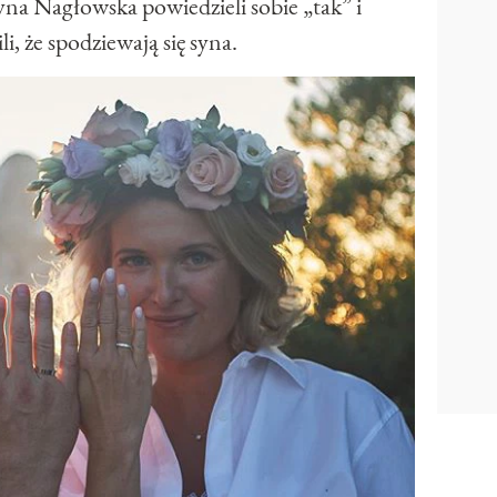
tyna Nagłowska powiedzieli sobie „tak” i
li, że spodziewają się syna.