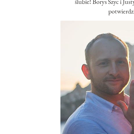
ślubie! Borys Szyc i Jus
potwierdzi