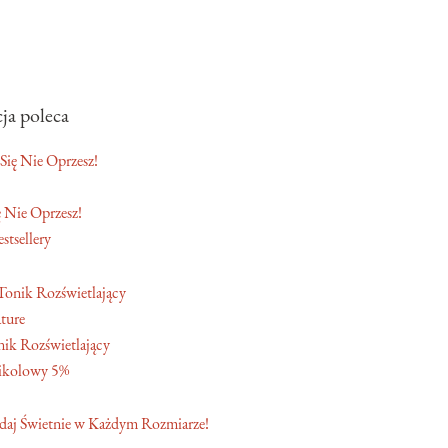
ja poleca
 Nie Oprzesz!
stsellery
ture
ik Rozświetlający
ikolowy 5%