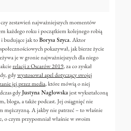
czy zestawień najważniejszych momentów
cem każdego roku i początkiem kolejnego robią
 i budujące jak to
Borysa Szyca
. Aktor
społecznościowych pokazywał, jak bierze życie
przeżywa je w gronie najważniejszych dla niego
rakcie
relacji z Oscarów 2019
, za co zyskał
edy, gdy
wystosował apel dotyczący swojej
zanie jej przez media
, które mówią o niej
odczas gdy
Justyna Nagłowska
jest wykształconą
 bloga, a także podcast. Jej osiągnięć nie
m mężczyzną. A jakby nie patrzeć – to właśnie
ele, o czym przypomniał właśnie w swoim