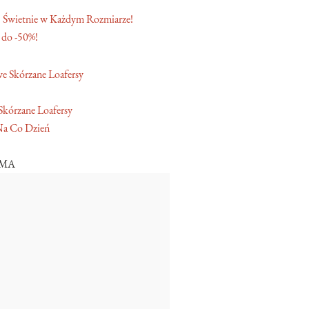
 Świetnie w Każdym Rozmiarze!
 do -50%!
Skórzane Loafersy
Na Co Dzień
AMA