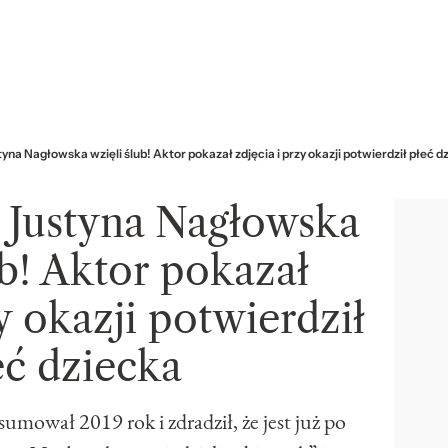
tyna Nagłowska wzięli ślub! Aktor pokazał zdjęcia i przy okazji potwierdził płeć d
i Justyna Nagłowska
ub! Aktor pokazał
zy okazji potwierdził
eć dziecka
umował 2019 rok i zdradził, że jest już po