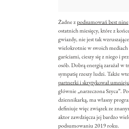
Żadne z
podsumowań best nine
ostatnich miesięcy, które z koń
gwiazdy, nie jest tak wzruszające
wielokrotnie w swoich mediach 
garściami, cieszy się z niego i 
osób. Dobrą energią zarażał w t
sympatię rzeszy ludzi. Także wt
partnerki i skrytykował umniejs
głównie „narzeczona Szyca”. P
dziennikarką, ma własny program,
definiuje więc związek ze znany
aktor zawdzięcza jej bardzo wi
podsumowaniu 2019 roku.