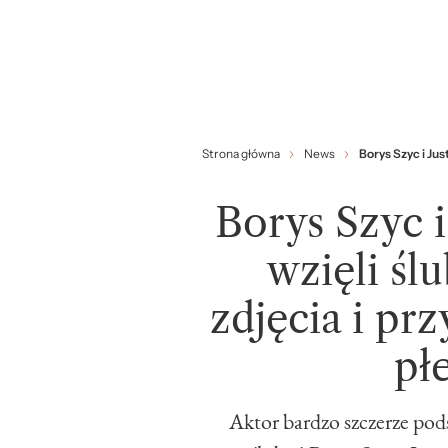
Strona główna
News
Borys Szyc i Jus
Borys Szyc 
wzięli śl
zdjęcia i pr
pł
Aktor bardzo szczerze pods