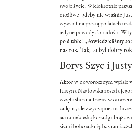
swoje życie. Wielokrotnie przy
możliwe, gdyby nie właśnie Just
wyszedł na prostą po latach uzal
jedyne powody do radości. W tym
po ślubie!
„Powiedzieliśmy so
nas rok. Tak, to był dobry rok
Borys Szyc i Just
Aktor w noworocznym wpisie wy
Justyna Nagłowska została jego
wzięła ślub na Ibizie, w otocz
zadęcia, ale zwyczajnie, na luz
jasnoniebieską koszulę i brązow
ziemi boho suknię bez ramiączek