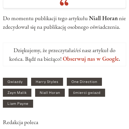
Do momentu publikacji tego artykułu
Niall Horan
nie
zdecydował się na publikację osobnego oświadczenia.
Dziękujemy, że przeczytałaś/eś nasz artykuł do
końca. Bądź na bieżąco!
Obserwuj nas w Google
.
Gwiazdy
Harry Styles
One Direction
Zayn Malik
Niall Horan
śmierci gwiazd
Liam Payne
Redakcja poleca