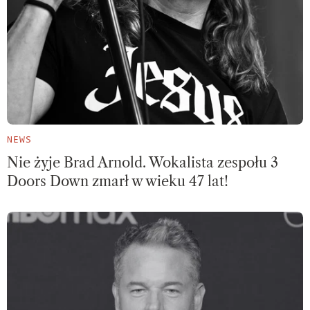
NEWS
Nie żyje Brad Arnold. Wokalista zespołu 3
Doors Down zmarł w wieku 47 lat!