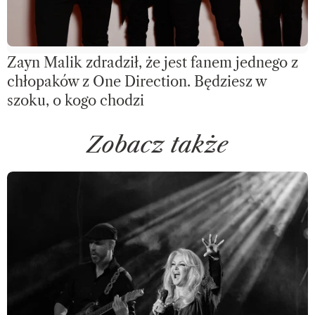
Zayn Malik zdradził, że jest fanem jednego z
chłopaków z One Direction. Będziesz w
szoku, o kogo chodzi
Zobacz także