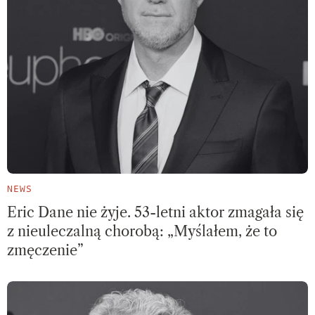
NEWS
Eric Dane nie żyje. 53-letni aktor zmagała się
z nieuleczalną chorobą: „Myślałem, że to
zmęczenie”