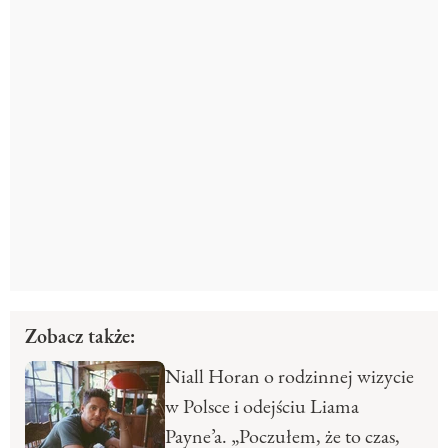
Zobacz także:
Niall Horan o rodzinnej wizycie
w Polsce i odejściu Liama
Payne’a. „Poczułem, że to czas,