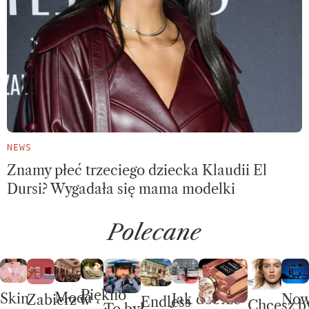
NEWS
Znamy płeć trzeciego dziecka Klaudii El
Dursi? Wygadała się mama modelki
Polecane
Piękno
Moda
Skin
No
Jak dobrze
Zabierz w
Endless
Chcesz b
To był