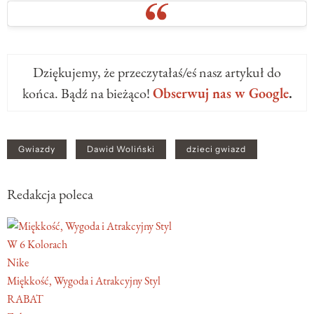
Dziękujemy, że przeczytałaś/eś nasz artykuł do
końca. Bądź na bieżąco!
Obserwuj nas w Google
.
Gwiazdy
Dawid Woliński
dzieci gwiazd
Redakcja poleca
W 6 Kolorach
Nike
Miękkość, Wygoda i Atrakcyjny Styl
RABAT