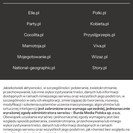
Elle.pl
Polki.pl
Party.pl
Kobieta.pl
Cocolita.pl
Przyslijprzepis.pl
Mamotoja.pl
Viva.pl
Mojegotowanie.pl
Wizaz.pl
National-geographic.pl
Story.pl
Jakiekolwiek aktywności, w szczególności: pobieranie, zwielokrotnianie,
przechowywanie, lub inne wykorzystywanie treści, danych lub informacji
dostępnych w ramach niniejszego serwisu oraz wszystkich jego podstron, w
szczególności w celu ich eksploracji, zmierzającej do tworzenia, rozwoju,
modyfikacji i szkolenia systemów uczenia maszynowego, algorytmów lub
sztucznej inteligencji
jest zabronione oraz wymaga uprzedniej, jednoznacznie
wyrażonej zgody administratora serwisu – Burda Media Polska sp. z o.o.
Obowiązek uzyskania wyraźnej i jednoznacznej zgody wymagany jest bez
względu sposób pobierania, zwielokrotniania, przechowywania lub innego
wykorzystywania treści, danych lub informacji dostępnych w ramach
niniejszego serwisu oraz wszystkich jego podstron, jak również bez względu na