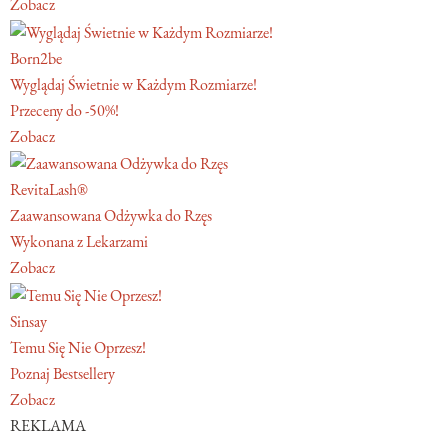
Zobacz
Born2be
Wyglądaj Świetnie w Każdym Rozmiarze!
Przeceny do -50%!
Zobacz
RevitaLash®
Zaawansowana Odżywka do Rzęs
Wykonana z Lekarzami
Zobacz
Sinsay
Temu Się Nie Oprzesz!
Poznaj Bestsellery
Zobacz
REKLAMA