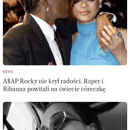
NEWS
A$AP Rocky nie krył radości. Raper i
Rihanna powitali na świecie córeczkę