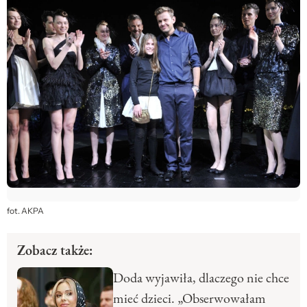
fot. AKPA
Zobacz także:
Doda wyjawiła, dlaczego nie chce
mieć dzieci. „Obserwowałam