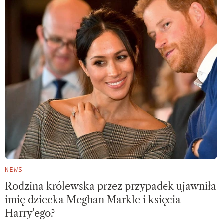
NEWS
Rodzina królewska przez przypadek ujawniła
imię dziecka Meghan Markle i księcia
Harry’ego?