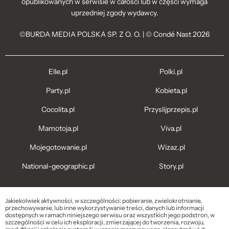
opublikowanych w serwisie w całości lub w części wymaga
uprzedniej zgody wydawcy.
©BURDA MEDIA POLSKA SP. Z O. O. | © Condé Nast 2026
Elle.pl
Polki.pl
Party.pl
Kobieta.pl
Cocolita.pl
Przyslijprzepis.pl
Mamotoja.pl
Viva.pl
Mojegotowanie.pl
Wizaz.pl
National-geographic.pl
Story.pl
Jakiekolwiek aktywności, w szczególności: pobieranie, zwielokrotnianie,
przechowywanie, lub inne wykorzystywanie treści, danych lub informacji
dostępnych w ramach niniejszego serwisu oraz wszystkich jego podstron, w
szczególności w celu ich eksploracji, zmierzającej do tworzenia, rozwoju,