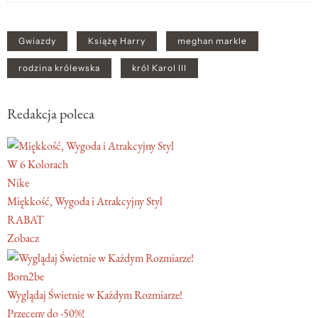
Gwiazdy
Książę Harry
meghan markle
rodzina królewska
król Karol III
Redakcja poleca
W 6 Kolorach
Nike
Miękkość, Wygoda i Atrakcyjny Styl
RABAT
Zobacz
Born2be
Wyglądaj Świetnie w Każdym Rozmiarze!
Przeceny do -50%!