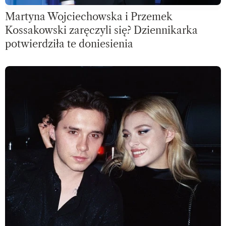
Martyna Wojciechowska i Przemek
Kossakowski zaręczyli się? Dziennikarka
potwierdziła te doniesienia