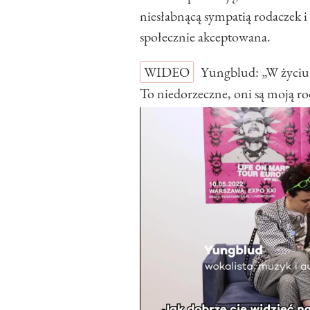
niesłabnącą sympatią rodaczek i 
społecznie akceptowana.
WIDEO
Yungblud: „W życiu 
To niedorzeczne, oni są moj