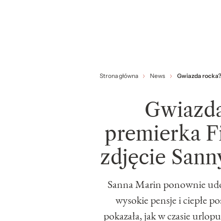
Strona główna
News
Gwiazda rocka? 
Gwiazda
premierka F
zdjęcie Sann
Sanna Marin ponownie udowo
wysokie pensje i ciepłe p
pokazała, jak w czasie urlo