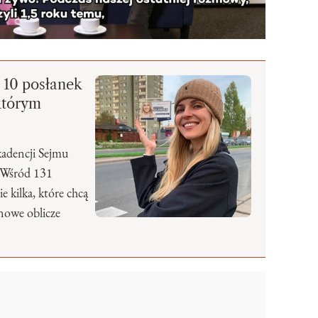
o 10 posłanek
którym
kadencji Sejmu
. Wśród 131
e kilka, które chcą
 nowe oblicze