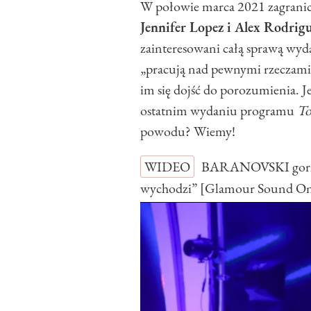
W połowie marca 2021 zagranicz
Jennifer Lopez i Alex Rodrigu
zainteresowani całą sprawą wyda
„pracują nad pewnymi rzeczami”
im się dojść do porozumienia. J
ostatnim wydaniu programu
To
powodu? Wiemy!
WIDEO
BARANOVSKI gorzko
wychodzi” [Glamour Sound O