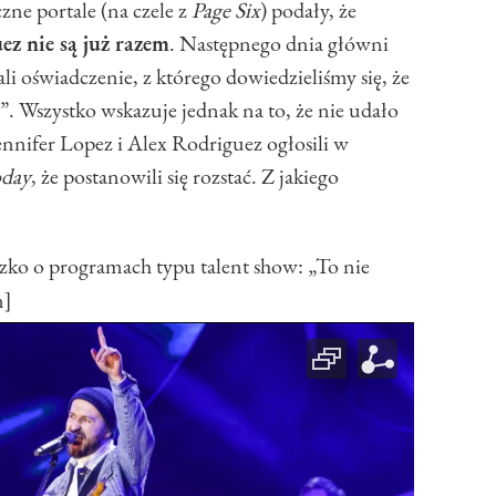
ne portale (na czele z
Page Six
) podały, że
ez nie są już razem
. Następnego dnia główni
li oświadczenie, z którego dowiedzieliśmy się, że
. Wszystko wskazuje jednak na to, że nie udało
ennifer Lopez i Alex Rodriguez ogłosili w
day
, że postanowili się rozstać. Z jakiego
 o programach typu talent show: „To nie
n]