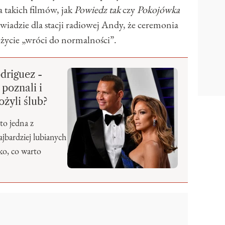
 takich filmów, jak
Powiedz tak
czy
Pokojówka
iadzie dla stacji radiowej Andy, że ceremonia
 życie „wróci do normalności”.
driguez -
 poznali i
żyli ślub?
to jedna z
ajbardziej lubianych
ko, co warto