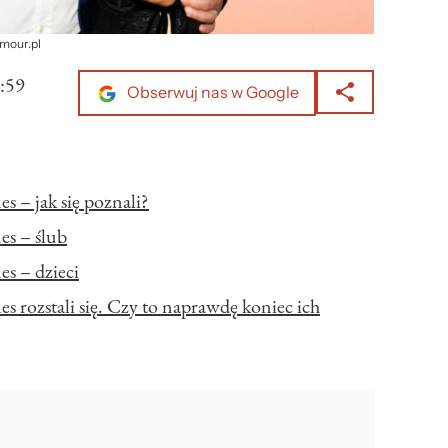
amour.pl
:59
Obserwuj nas w Google
 – jak się poznali?
es – ślub
s – dzieci
 rozstali się. Czy to naprawdę koniec ich