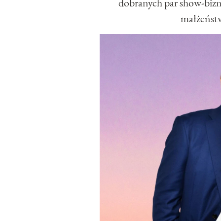
dobranych par show-bizne
małżeństw