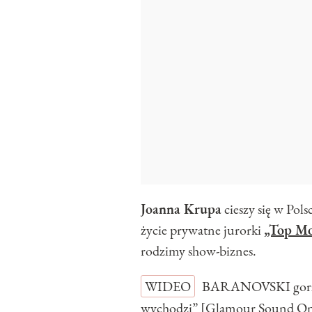
Joanna Krupa
cieszy się w Pol
życie prywatne jurorki
„Top Mo
rodzimy show-biznes.
WIDEO
BARANOVSKI gorzko
wychodzi” [Glamour Sound O