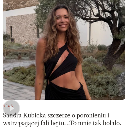
NEWS
Sandra Kubicka szczerze o poronieniu i
wstrząsającej fali hejtu. „To mnie tak bolało.