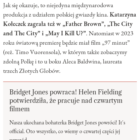
Jak się okazuje, to niejedyna międzynarodowa
produkcja z udziałem polskiej gwiazdy kina.
Katarzyna
Kołeczek zagrała też w „Father Brown”, „The City
and The City” i „May I Kill U?”
. Natomiast w 2023
roku światową premierę będzie miał film „97 minut”
(reż. Timo Vuorensola), w którym także zobaczymy
zdolną Polkę i to u boku Aleca Baldwina, laureata
trzech Złotych Globów.
Bridget Jones powraca! Helen Fielding
potwierdziła, że pracuje nad czwartym
filmem
Nasza ukochana bohaterka Bridget Jones powróci! It's
official. Oto wszystko, co wiemy o czwartej części jej
przygód.