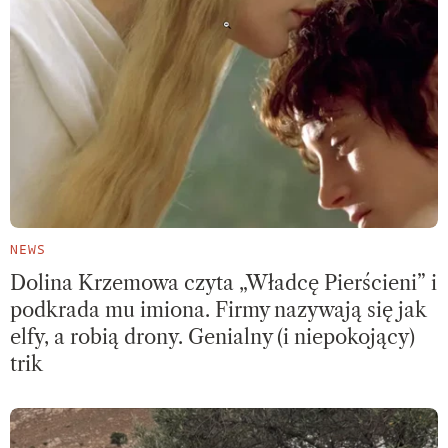
NEWS
Dolina Krzemowa czyta „Władcę Pierścieni” i
podkrada mu imiona. Firmy nazywają się jak
elfy, a robią drony. Genialny (i niepokojący)
trik