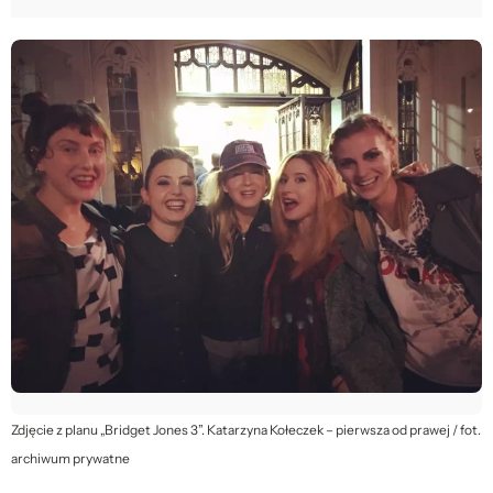
Zdjęcie z planu „Bridget Jones 3”. Katarzyna Kołeczek – pierwsza od prawej / fot.
archiwum prywatne