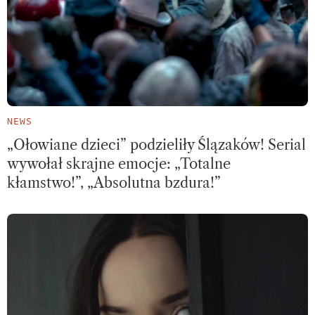
NEWS
„Ołowiane dzieci” podzieliły Ślązaków! Serial
wywołał skrajne emocje: „Totalne
kłamstwo!”, „Absolutna bzdura!”