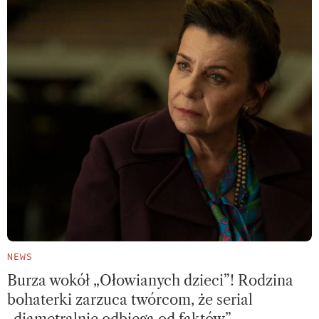
NEWS
Burza wokół „Ołowianych dzieci”! Rodzina
bohaterki zarzuca twórcom, że serial
„diametralnie odbiega od faktów”