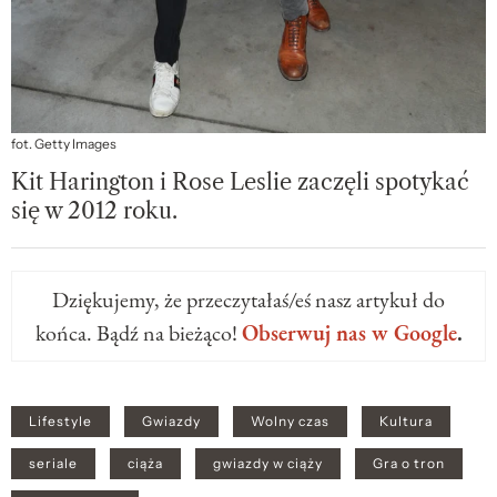
fot. Getty Images
Kit Harington i Rose Leslie zaczęli spotykać
się w 2012 roku.
Dziękujemy, że przeczytałaś/eś nasz artykuł do
końca. Bądź na bieżąco!
Obserwuj nas w Google
.
Lifestyle
Gwiazdy
Wolny czas
Kultura
seriale
ciąża
gwiazdy w ciąży
Gra o tron