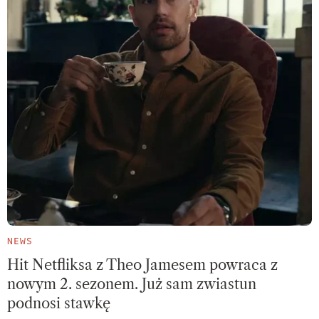
NEWS
Hit Netfliksa z Theo Jamesem powraca z
nowym 2. sezonem. Już sam zwiastun
podnosi stawkę