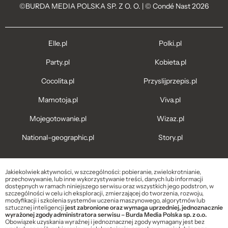
©BURDA MEDIA POLSKA SP. Z O. O. | © Condé Nast 2026
Elle.pl
Polki.pl
Party.pl
Kobieta.pl
Cocolita.pl
Przyslijprzepis.pl
Mamotoja.pl
Viva.pl
Mojegotowanie.pl
Wizaz.pl
National-geographic.pl
Story.pl
Jakiekolwiek aktywności, w szczególności: pobieranie, zwielokrotnianie,
przechowywanie, lub inne wykorzystywanie treści, danych lub informacji
dostępnych w ramach niniejszego serwisu oraz wszystkich jego podstron, w
szczególności w celu ich eksploracji, zmierzającej do tworzenia, rozwoju,
modyfikacji i szkolenia systemów uczenia maszynowego, algorytmów lub
sztucznej inteligencji
jest zabronione oraz wymaga uprzedniej, jednoznacznie
wyrażonej zgody administratora serwisu – Burda Media Polska sp. z o.o.
Obowiązek uzyskania wyraźnej i jednoznacznej zgody wymagany jest bez