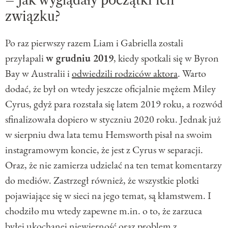
– jak wyglądały początki ich
związku?
Po raz pierwszy razem Liam i Gabriella zostali
przyłapali
w grudniu 2019
, kiedy spotkali się w Byron
Bay w Australii i
odwiedzili rodziców aktora
. Warto
dodać, że był on wtedy jeszcze oficjalnie mężem Miley
Cyrus, gdyż para rozstała się latem 2019 roku, a rozwód
sfinalizowała dopiero w styczniu 2020 roku. Jednak już
w sierpniu dwa lata temu Hemsworth pisał na swoim
instagramowym koncie, że jest z Cyrus w separacji.
Oraz, że nie zamierza udzielać na ten temat komentarzy
do mediów. Zastrzegł również, że wszystkie plotki
pojawiające się w sieci na jego temat, są kłamstwem. I
chodziło mu wtedy zapewne m.in. o to, że zarzuca
byłej ukochanej niewierność oraz problem z