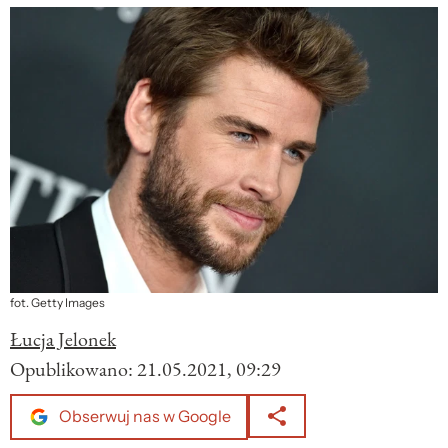
fot. Getty Images
Łucja Jelonek
Opublikowano:
21.05.2021, 09:29
Obserwuj nas w Google