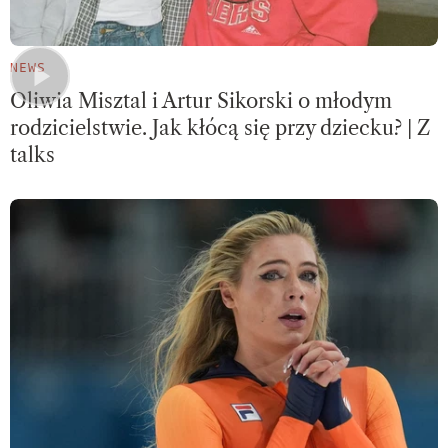
NEWS
Oliwia Misztal i Artur Sikorski o młodym
rodzicielstwie. Jak kłócą się przy dziecku? | Z
talks