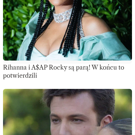
Rihanna i A$AP Rocky są parą! W końcu to
potwierdzili