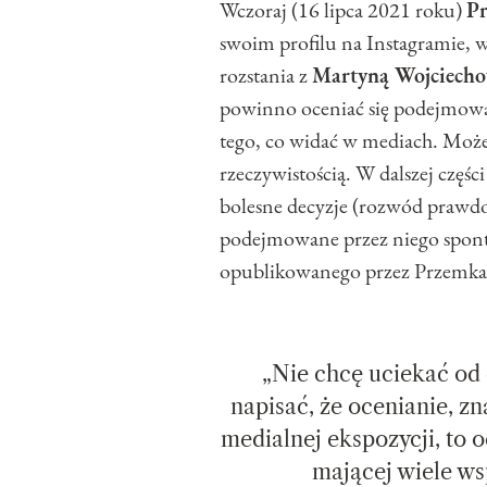
Wczoraj (16 lipca 2021 roku)
P
swoim profilu na Instagramie, 
rozstania z
Martyną Wojciech
powinno oceniać się podejmowan
tego, co widać w mediach. Moż
rzeczywistością. W dalszej częś
bolesne decyzje (rozwód prawdo
podejmowane przez niego sponta
opublikowanego przez Przemka 
„Nie chcę uciekać od 
napisać, że ocenianie, zn
medialnej ekspozycji, to 
mającej wiele w