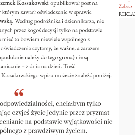
rzemek Kossakowski
opublikował post na
Zobacz
w którym zawarł oświadczenie w sprawie
REKL
owską
. Według podróżnika i dziennikarza, nie
ych przez kogoś decyzji tylko na podstawie
e mieć to bowiem niewiele wspólnego z
ci oświadczenia czytamy, że ważne, a zarazem
podobnie należy do tego grona) nie są
nicznie – z dnia na dzień. Treść
Kossakowskiego wpisu możecie znaleźć poniżej.
odpowiedzialności, chciałbym tylko
ając czyjeś życie jedynie przez pryzmat
ocenianie na podstawie wyjątkowości nie
spólnego z prawdziwym życiem.