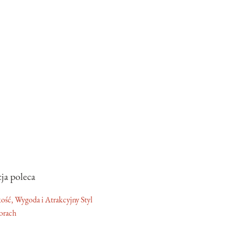
ja poleca
orach