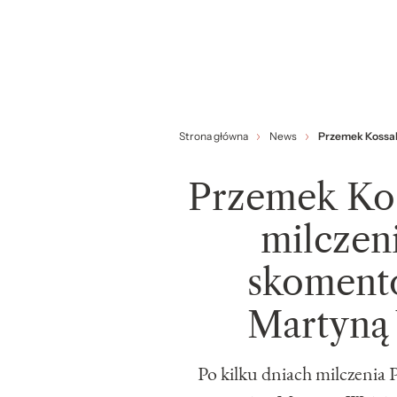
Strona główna
News
Przemek Kossak
Przemek Kos
milczen
skomento
Martyną
Po kilku dniach milczenia 