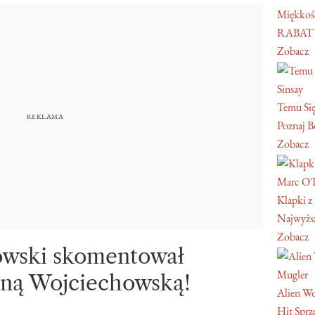
Miękkość
RABAT
Zobacz
Sinsay
Temu Się
Poznaj Be
Zobacz
Marc O'
Klapki z
Najwyższ
Zobacz
wski skomentował
Mugler
yną Wojciechowską!
Alien W
Hit Sprz