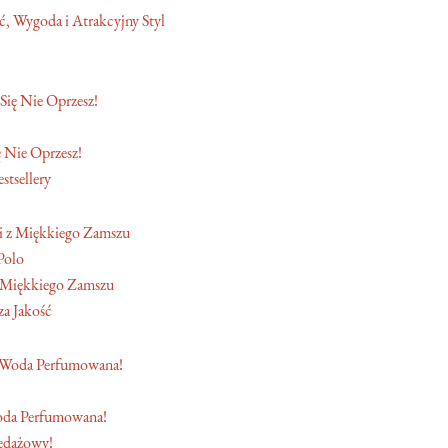
, Wygoda i Atrakcyjny Styl
 Nie Oprzesz!
stsellery
Polo
 Miękkiego Zamszu
a Jakość
oda Perfumowana!
edażowy!