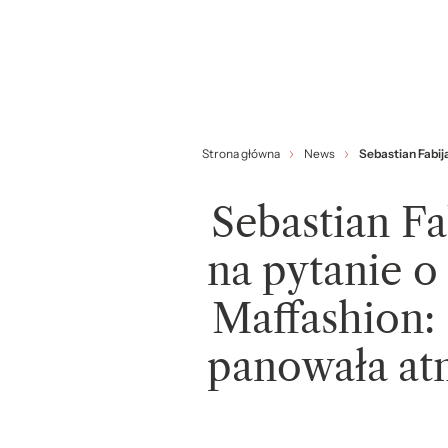
Strona główna
News
Sebastian Fabij
Sebastian F
na pytanie o
Maffashion:
panowała atm