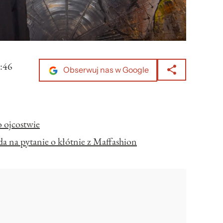
:46
Obserwuj nas w Google
o ojcostwie
da na pytanie o kłótnie z Maffashion