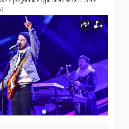
 o programach typu talent show: „To nie
n]