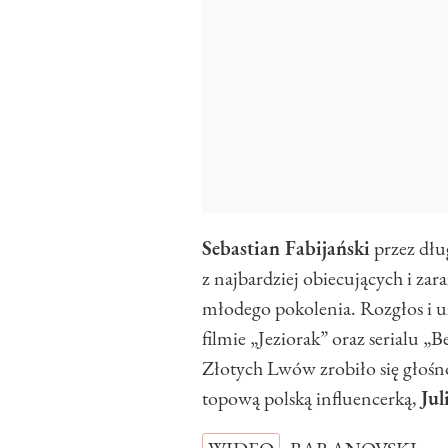
Sebastian Fabijański
przez dłu
z najbardziej obiecujących i z
młodego pokolenia. Rozgłos i u
filmie „Jeziorak” oraz serialu „
Złotych Lwów zrobiło się głośno
topową polską influencerką,
Jul