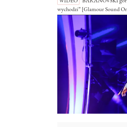
WIDEO
BARANOVSKI gorzko
wychodzi” [Glamour Sound O