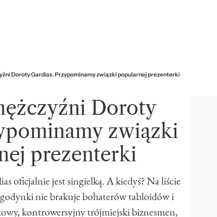
źni Doroty Gardias. Przypominamy związki popularnej prezenterki
ężczyźni Doroty
zypominamy związki
nej prezenterki
oficjalnie jest singielką. A kiedyś? Na liście
godynki nie brakuje bohaterów tabloidów i
kowy, kontrowersyjny trójmiejski biznesmen,