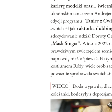
karierę modelki oraz... świetn
ukraińskim tancerzem Andrejem
edycji programu „
Taniec z Gw
swoich sił jako
aktorka dubbi
zdecydowanie udział Doroty Gar
„
Mask Singer
”. Wiosną 2022 ro
prawdziwym zwierzęciem sceniczn
naprawdę nieźle śpiewać. Po tym, 
kostiumem Róży, wiele osób zac
poważnie spróbowała swoich si
WIDEO
Doda wyjawiła, dlac
koleżanki, kończyły z depresjam