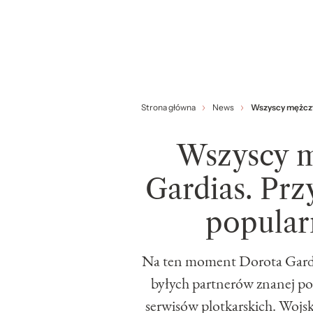
Strona główna
News
Wszyscy mężczy
Wszyscy m
Gardias. Pr
popular
Na ten moment Dorota Gardias 
byłych partnerów znanej po
serwisów plotkarskich. Wojs