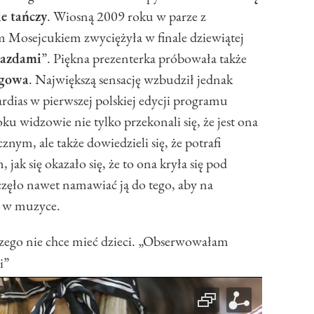
ie tańczy
. Wiosną 2009 roku w parze z
 Mosejcukiem zwyciężyła w finale dziewiątej
iazdami
”. Piękna prezenterka próbowała także
ngowa
. Największą sensację wzbudził jednak
dias w pierwszej polskiej edycji programu
ku widzowie nie tylko przekonali się, że jest ona
ym, ale także dowiedzieli się, że potrafi
jak się okazało się, że to ona kryła się pod
zęło nawet namawiać ją do tego, aby na
ł w muzyce.
zego nie chce mieć dzieci. „Obserwowałam
i”