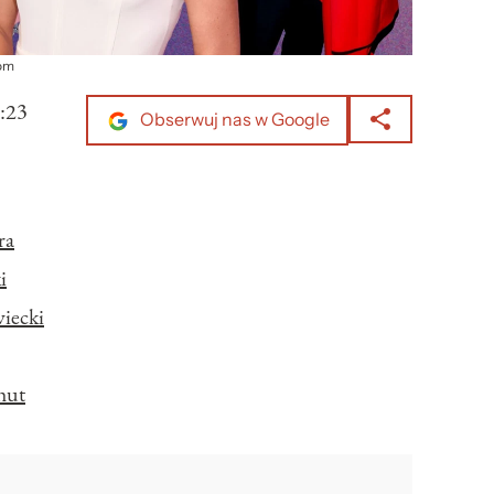
com
:23
Obserwuj nas w Google
ra
i
iecki
hut