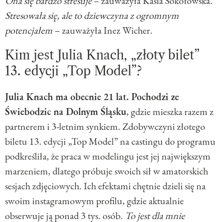
Ona się bardzo stresuje
– zauważyła Kasia Sokołowska.
Stresowała się, ale to dziewczyna z ogromnym
potencjałem
– zauważyła Inez Wicher.
Kim jest Julia Knach, „złoty bilet”
13. edycji „Top Model”?
Julia Knach ma obecnie 21 lat. Pochodzi ze
Świebodzic na Dolnym Śląsku
, gdzie mieszka razem z
partnerem i 3-letnim synkiem. Zdobywczyni złotego
biletu 13. edycji „Top Model” na castingu do programu
podkreśliła, że praca w modelingu jest jej największym
marzeniem, dlatego próbuje swoich sił w amatorskich
sesjach zdjęciowych. Ich efektami chętnie dzieli się na
swoim instagramowym profilu, gdzie aktualnie
obserwuje ją ponad 3 tys. osób.
To jest dla mnie