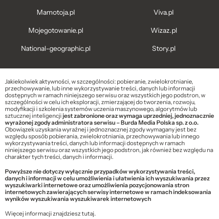
Mamotoja.pl
Viva.pl
Mojegotowanie.pl
Wizaz.pl
National-geographic.pl
Story.pl
Jakiekolwiek aktywności, w szczególności: pobieranie, zwielokrotnianie,
przechowywanie, lub inne wykorzystywanie treści, danych lub informacji
dostępnych w ramach niniejszego serwisu oraz wszystkich jego podstron, w
szczególności w celu ich eksploracji, zmierzającej do tworzenia, rozwoju,
modyfikacji i szkolenia systemów uczenia maszynowego, algorytmów lub
sztucznej inteligencji
jest zabronione oraz wymaga uprzedniej, jednoznacznie
wyrażonej zgody administratora serwisu – Burda Media Polska sp. z o.o.
Obowiązek uzyskania wyraźnej i jednoznacznej zgody wymagany jest bez
względu sposób pobierania, zwielokrotniania, przechowywania lub innego
wykorzystywania treści, danych lub informacji dostępnych w ramach
niniejszego serwisu oraz wszystkich jego podstron, jak również bez względu na
charakter tych treści, danych i informacji.
Powyższe nie dotyczy wyłącznie przypadków wykorzystywania treści,
danych i informacji w celu umożliwienia i ułatwienia ich wyszukiwania przez
wyszukiwarki internetowe oraz umożliwienia pozycjonowania stron
internetowych zawierających serwisy internetowe w ramach indeksowania
wyników wyszukiwania wyszukiwarek internetowych
Więcej informacji znajdziesz
tutaj
.