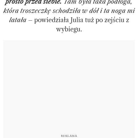
prosto przed siebie.
Tam była taka podłoga,
która troszeczkę schodziła w dół i ta noga mi
latała
– powiedziała Julia tuż po zejściu z
wybiegu.