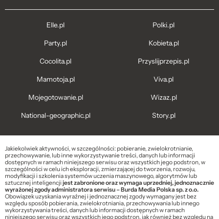
Elle.pl
Polki.pl
Party.pl
Kobieta.pl
Cocolita.pl
Przyslijprzepis.pl
Mamotoja.pl
Viva.pl
Mojegotowanie.pl
Wizaz.pl
National-geographic.pl
Story.pl
Jakiekolwiek aktywności, w szczególności: pobieranie, zwielokrotnianie,
przechowywanie, lub inne wykorzystywanie treści, danych lub informacji
dostępnych w ramach niniejszego serwisu oraz wszystkich jego podstron, w
szczególności w celu ich eksploracji, zmierzającej do tworzenia, rozwoju,
modyfikacji i szkolenia systemów uczenia maszynowego, algorytmów lub
sztucznej inteligencji
jest zabronione oraz wymaga uprzedniej, jednoznacznie
wyrażonej zgody administratora serwisu – Burda Media Polska sp. z o.o.
Obowiązek uzyskania wyraźnej i jednoznacznej zgody wymagany jest bez
względu sposób pobierania, zwielokrotniania, przechowywania lub innego
wykorzystywania treści, danych lub informacji dostępnych w ramach
niniejszego serwisu oraz wszystkich jego podstron, jak również bez względu na