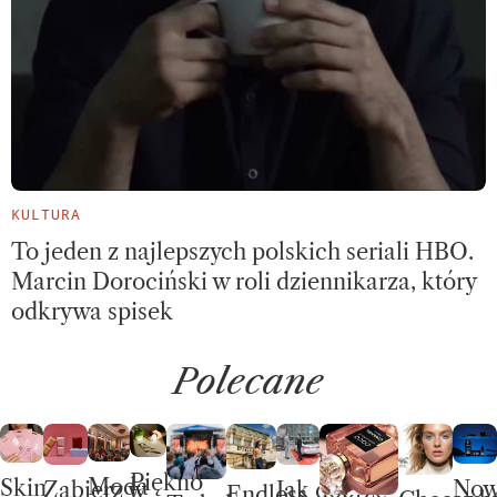
KULTURA
To jeden z najlepszych polskich seriali HBO.
Marcin Dorociński w roli dziennikarza, który
odkrywa spisek
Polecane
Piękno
Moda
Skin
No
Jak dobrze
Zabierz w
Endless