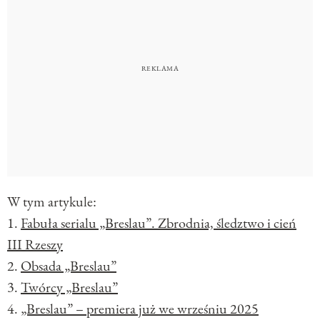
W tym artykule:
1.
Fabuła serialu „Breslau”. Zbrodnia, śledztwo i cień
III Rzeszy
2.
Obsada „Breslau”
3.
Twórcy „Breslau”
4.
„Breslau” – premiera już we wrześniu 2025