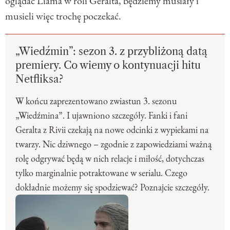
oglądać Liama w roli Geralta, będziemy musiały i
musieli więc trochę poczekać.
„Wiedźmin”: sezon 3. z przybliżoną datą
premiery. Co wiemy o kontynuacji hitu
Netfliksa?
W końcu zaprezentowano zwiastun 3. sezonu
„Wiedźmina”. I ujawniono szczegóły. Fanki i fani
Geralta z Rivii czekają na nowe odcinki z wypiekami na
twarzy. Nic dziwnego – zgodnie z zapowiedziami ważną
rolę odgrywać będą w nich relacje i miłość, dotychczas
tylko marginalnie potraktowane w serialu. Czego
dokładnie możemy się spodziewać? Poznajcie szczegóły.