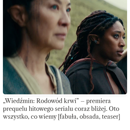
„Wiedźmin: Rodowód krwi” – premiera
prequelu hitowego serialu coraz bliżej. Oto
wszystko, co wiemy [fabuła, obsada, teaser]