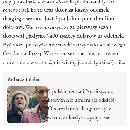
odgrywać będzie właśnie Cavill, plotki ucichły. Po
renegocjacji kontraktu
aktor za każdy odcinek
drugiego sezonu dostał podobno ponad milion
dolarów
. Warto zauważyć, że
za pierwszy sezon
dostawał „jedynie” 400 tysięcy dolarów za odcinek
.
Być może podwyższenie stawki zatrzymało serialowego
Geralta na dłużej. W trzecim sezonie stawka bowiem
znów miała wzrosnąć, nie wiemy jednak (póki co) o ile.
Zobacz także:
5 polskich seriali Netfliksa, od
których nie umiem się odkleić.
Obejrzałam je drugi raz i już
wiem, że kiedyś odpalę trzeci