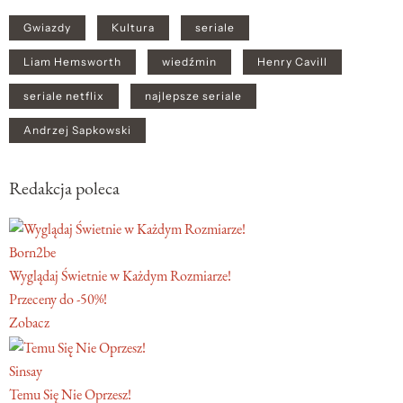
Gwiazdy
Kultura
seriale
Liam Hemsworth
wiedźmin
Henry Cavill
seriale netflix
najlepsze seriale
Andrzej Sapkowski
Redakcja poleca
Born2be
Wyglądaj Świetnie w Każdym Rozmiarze!
Przeceny do -50%!
Zobacz
Sinsay
Temu Się Nie Oprzesz!