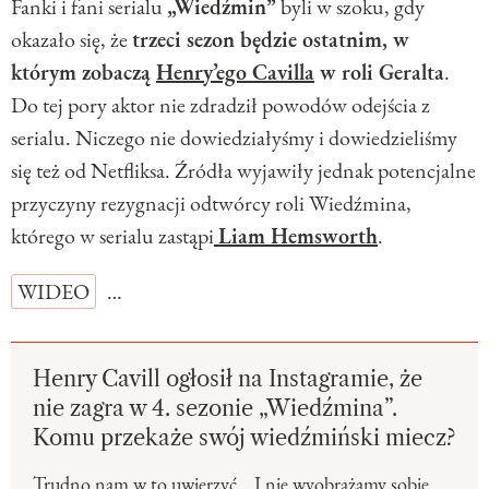
Fanki i fani serialu
„Wiedźmin”
byli w szoku, gdy
okazało się, że
trzeci sezon będzie ostatnim, w
którym zobaczą
Henry’ego Cavilla
w roli Geralta
.
Do tej pory aktor nie zdradził powodów odejścia z
serialu. Niczego nie dowiedziałyśmy i dowiedzieliśmy
się też od Netfliksa. Źródła wyjawiły jednak potencjalne
przyczyny rezygnacji odtwórcy roli Wiedźmina,
którego w serialu zastąpi
Liam Hemsworth
.
WIDEO
…
Henry Cavill ogłosił na Instagramie, że
nie zagra w 4. sezonie „Wiedźmina”.
Komu przekaże swój wiedźmiński miecz?
Trudno nam w to uwierzyć... I nie wyobrażamy sobie