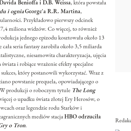
Davida Benioffa i D.B. Weissa
, która powstała
odu i ognia
George'a R.R. Martina
,
pularności. Przykładowo pierwszy odcinek
17,4 miliona widzów. Co więcej, to również
. Produkcja jednego epizodu kosztowała około 13
cała seria fantasy zarobiła około 3,5 miliarda
talistyczne, niesamowita charakteryzacja, ujęcia
świata i robiące wrażenie efekty specjalne
sukces, który postanowili wykorzystać. Wraz z
iano powstanie prequela, opowiadającego o
. W produkcji o roboczym tytule
The Long
więcej o upadku świata złotej Ery Herosów, o
owcach oraz legendzie rodu Starków i
agranicznych mediów stacja
HBO odrzuciła
Redakc
Gry o Tron
.