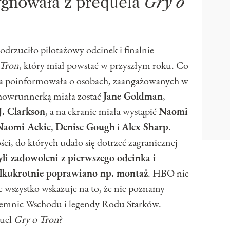
ygnowała z prequela
Gry o
rzuciło pilotażowy odcinek i finalnie
 Tron
, który miał powstać w przyszłym roku. Co
acja poinformowała o osobach, zaangażowanych w
showrunnerką miała zostać
Jane Goldman
,
J. Clarkson
, a na ekranie miała wystąpić
Naomi
Naomi Ackie
,
Denise Gough
i
Alex Sharp
.
i, do których udało się dotrzeć zagranicznej
i zadowoleni z pierwszego odcinka i
ilkukrotnie poprawiano np. montaż
. HBO nie
le wszystko wskazuje na to, że nie poznamy
ajemnic Wschodu i legendy Rodu Starków.
quel
Gry o Tron
?