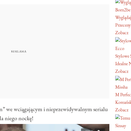
Born2be
Wyglądaj
Przeceny
Zobacz
Ecco
Stylowe 
Idealne 
Zobacz
Missha
M Perfec
Koreański
n” we wciągającym i nieprzewidywalnym serialu
Zobacz
la niego nockę!
Sinsay