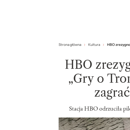
Strona główna
Kultura
HBO zrezygnow
HBO zrezyg
„Gry o Tro
zagra
Stacja HBO odrzuciła pi