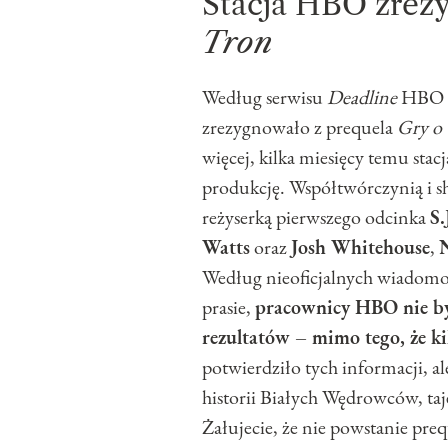
Stacja HBO zrez
Tron
Według serwisu
Deadline
HBO od
zrezygnowało z prequela
Gry o
więcej, kilka miesięcy temu st
produkcję. Współtwórczynią i 
reżyserką pierwszego odcinka
S.
Watts
oraz
Josh Whitehouse
,
Według nieoficjalnych wiadomośc
prasie,
pracownicy HBO nie byl
rezultatów – mimo tego, że k
potwierdziło tych informacji, a
historii Białych Wędrowców, t
Żałujecie, że nie powstanie pre