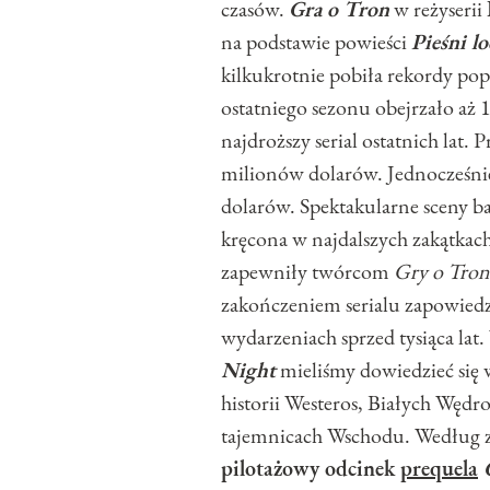
czasów.
Gra o Tron
w reżyserii
na podstawie powieści
Pieśni l
kilkukrotnie pobiła rekordy po
ostatniego sezonu obejrzało aż 
najdroższy serial ostatnich lat
milionów dolarów. Jednocześnie 
dolarów. Spektakularne sceny ba
kręcona w najdalszych zakątkach 
zapewniły twórcom
Gry o Tron
zakończeniem serialu zapowiedz
wydarzeniach sprzed tysiąca lat
Night
mieliśmy dowiedzieć się 
historii Westeros, Białych Wędr
tajemnicach Wschodu. Według z
pilotażowy odcinek
prequela