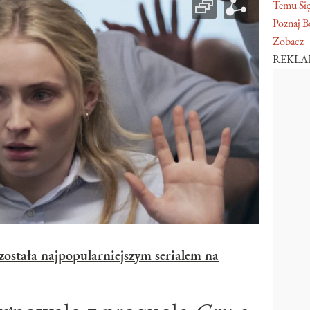
Temu Się
Poznaj Be
Zobacz
REKL
została najpopularniejszym serialem na