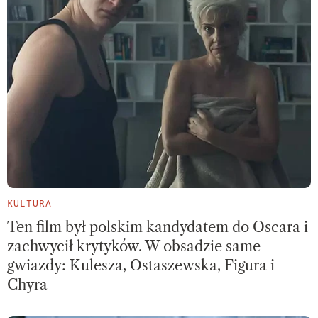
KULTURA
Ten film był polskim kandydatem do Oscara i
zachwycił krytyków. W obsadzie same
gwiazdy: Kulesza, Ostaszewska, Figura i
Chyra