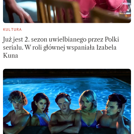
KULTURA
Już jest 2. sezon uwielbianego przez Polki
serialu. W roli głównej wspaniała Izabela
Kuna