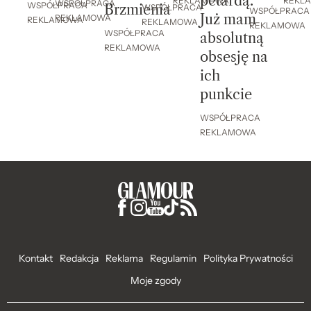
petardą.
REKL
REKLAMOWA
WSPÓŁPRACA
WSPÓŁPRACA
Brzmienia
WSPÓŁPRACA
WSPÓŁPRACA
Już mam
REKLAMOWA
REKLAMOWA
REKLAMOWA
REKLAMOWA
WSPÓŁPRACA
absolutną
REKLAMOWA
obsesję na
ich
punkcie
WSPÓŁPRACA
REKLAMOWA
Kontakt
Redakcja
Reklama
Regulamin
Polityka Prywatności
Moje zgody