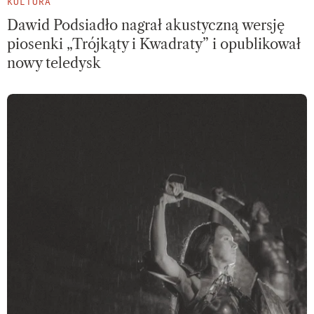
KULTURA
Dawid Podsiadło nagrał akustyczną wersję
piosenki „Trójkąty i Kwadraty” i opublikował
nowy teledysk