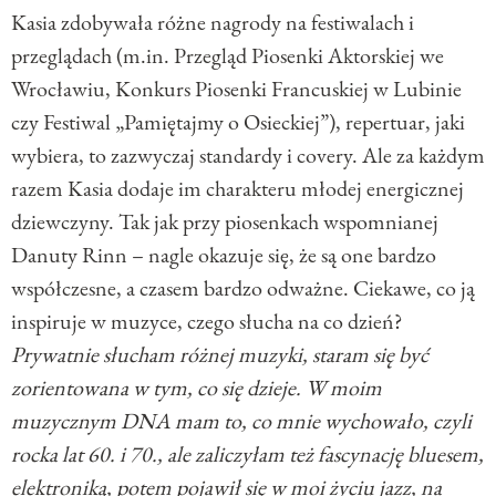
Kasia zdobywała różne nagrody na festiwalach i
przeglądach (m.in. Przegląd Piosenki Aktorskiej we
Wrocławiu, Konkurs Piosenki Francuskiej w Lubinie
czy Festiwal „Pamiętajmy o Osieckiej”), repertuar, jaki
wybiera, to zazwyczaj standardy i covery. Ale za każdym
razem Kasia dodaje im charakteru młodej energicznej
dziewczyny. Tak jak przy piosenkach wspomnianej
Danuty Rinn – nagle okazuje się, że są one bardzo
współczesne, a czasem bardzo odważne. Ciekawe, co ją
inspiruje w muzyce, czego słucha na co dzień?
Prywatnie słucham różnej muzyki, staram się być
zorientowana w tym, co się dzieje. W moim
muzycznym DNA mam to, co mnie wychowało, czyli
rocka lat 60. i 70., ale zaliczyłam też fascynację bluesem,
elektroniką, potem pojawił się w moi życiu jazz, na