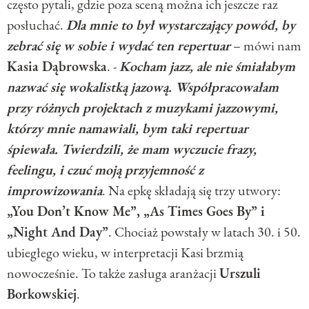
często pytali, gdzie poza sceną można ich jeszcze raz
posłuchać.
Dla mnie to był wystarczający powód, by
zebrać się w sobie i wydać ten repertuar
– mówi nam
Kasia Dąbrowska
. -
Kocham jazz, ale nie śmiałabym
nazwać się wokalistką jazową. Współpracowałam
przy różnych projektach z muzykami jazzowymi,
którzy mnie namawiali, bym taki repertuar
śpiewała. Twierdzili, że mam wyczucie frazy,
feelingu, i czuć moją przyjemność z
improwizowania
. Na epkę składają się trzy utwory:
„You Don’t Know Me”, „As Times Goes By” i
„Night And Day”
. Chociaż powstały w latach 30. i 50.
ubiegłego wieku, w interpretacji Kasi brzmią
nowocześnie. To także zasługa aranżacji
Urszuli
Borkowskiej
.