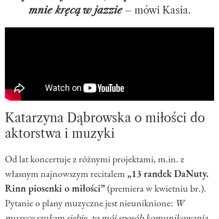
mnie kręcą w jazzie
– mówi Kasia.
Katarzyna Dąbrowska o miłości do
aktorstwa i muzyki
Od lat koncertuje z różnymi projektami, m.in. z
własnym najnowszym recitalem
„13 randek DaNuty.
Rinn piosenki o miłości”
(premiera w kwietniu br.).
Pytanie o plany muzyczne jest nieuniknione:
W
muzyce szukam siebie, to mój sposób komunikowania