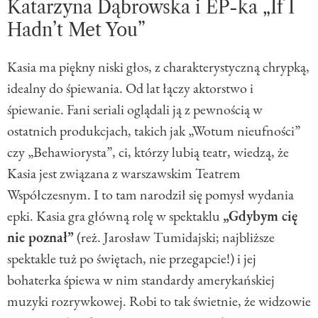
Katarzyna Dąbrowska i EP-ka „If I
Hadn’t Met You”
Kasia ma piękny niski głos, z charakterystyczną chrypką,
idealny do śpiewania. Od lat łączy aktorstwo i
śpiewanie. Fani seriali oglądali ją z pewnością w
ostatnich produkcjach, takich jak „Wotum nieufności”
czy „Behawiorysta”, ci, którzy lubią teatr, wiedzą, że
Kasia jest związana z warszawskim Teatrem
Współczesnym. I to tam narodził się pomysł wydania
epki. Kasia gra główną rolę w spektaklu
„Gdybym cię
nie poznał”
(reż. Jarosław Tumidajski; najbliższe
spektakle tuż po świętach, nie przegapcie!) i jej
bohaterka śpiewa w nim standardy amerykańskiej
muzyki rozrywkowej. Robi to tak świetnie, że widzowie