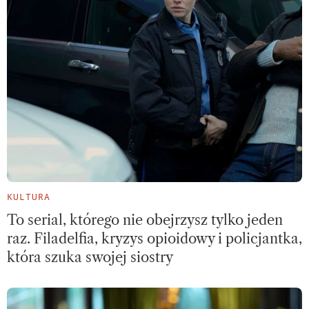
KULTURA
To serial, którego nie obejrzysz tylko jeden
raz. Filadelfia, kryzys opioidowy i policjantka,
która szuka swojej siostry