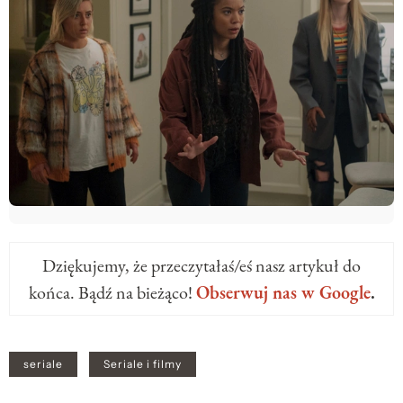
Dziękujemy, że przeczytałaś/eś nasz artykuł do
końca. Bądź na bieżąco!
Obserwuj nas w Google
.
seriale
Seriale i filmy