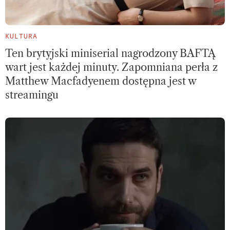
KULTURA
Ten brytyjski miniserial nagrodzony BAFTĄ
wart jest każdej minuty. Zapomniana perła z
Matthew Macfadyenem dostępna jest w
streamingu