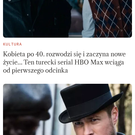
KULTURA
Kobieta po 40. rozwodzi się i zaczyna nowe
życie… Ten turecki serial HBO Max wciąga
od pierwszego odcinka